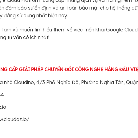
uôn đảm bảo sự ổn định và an toàn bảo mật cho hệ thống dữ l
 đáng sử dụng nhất hiện nay.
tâm và muốn tìm hiểu thêm về việc triển khai Google Cloud
g tư vấn có ích nhất!
UNG CẤP GIẢI PHÁP CHUYỂN ĐỔI CÔNG NGHỆ HÀNG ĐẦU VI
Tòa nhà Cloudino, 4/3 Phố Nghĩa Đô, Phường Nghĩa Tân, Quậ
44
.io
w.cloudaz.io/