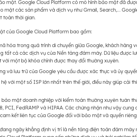
à bảo mật. Google Cloud Platform có mô hình bảo mật đã đượ
o mật các sản phẩm và dịch vụ như Gmail, Search,… Googl
 toàn thời gian.
mật của Google Cloud Platform bao gồm:
mã hóa trong quá trình di chuyển giữa Google, khách hàng và
ng tất cả các dịch vụ của Nền tảng đám mây. Dữ liệu được lư
t với một bộ khóa chính được thay đổi thường xuyên.
ng và lưu trữ của Google yêu cầu được xác thực và ủy quyề
ệ với một số ISP lớn nhất trên thế giới, điều này giúp cải t
bảo mật doanh nghiệp với kiểm toán thường xuyên tuân th
18, PCI, FedRAMP và HIPAA. Các chứng nhận như vậy cung 
 cam kết liên tục của Google đối với bảo mật và quyền riêng
ang ngày khẳng định vị trí là nền tảng điện toán đám mây m
gle Cloud Platform cung cấp những dịch vụ và trải nghiệm tố