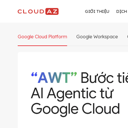
Chuyển
đến
GIỚI THIỆU
DỊCH
nội
dung
Google Cloud Platform
Google Workspace