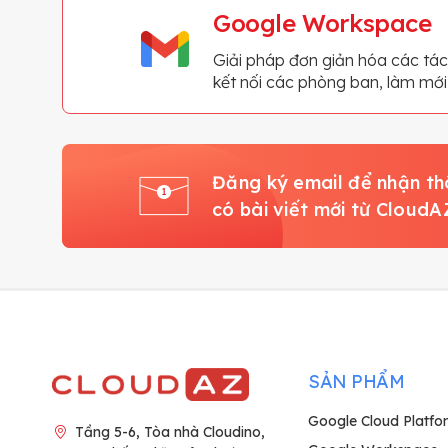
Google Workspace
Giải pháp đơn giản hóa các tác
kết nối các phòng ban, làm mớ
Đăng ký email để nhận th
có bài viết mới từ CloudA
SẢN PHẨM
Google Cloud Platfo
Tầng 5-6, Tòa nhà Cloudino,