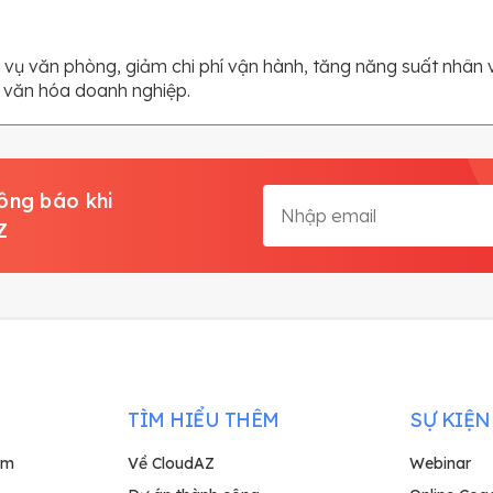
 vụ văn phòng, giảm chi phí vận hành, tăng năng suất nhân v
i văn hóa doanh nghiệp.
ông báo khi
Z
TÌM HIỂU THÊM
SỰ KIỆN
rm
Về CloudAZ
Webinar