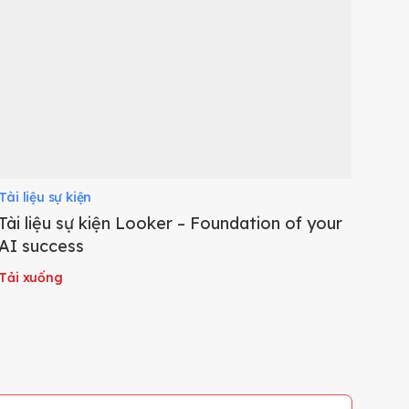
Tài liệu sự kiện
E-Bo
Tài liệu sự kiện Looker – Foundation of your
Quả
AI success
Clo
Tải xuống
Tải 