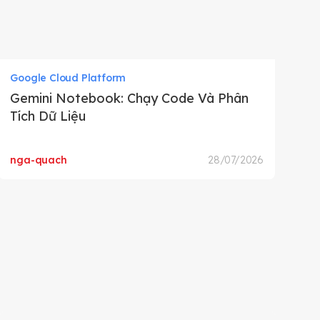
Google Cloud Platform
Go
Gemini Notebook: Chạy Code Và Phân
G
Tích Dữ Liệu
F
nga-quach
28/07/2026
Cl