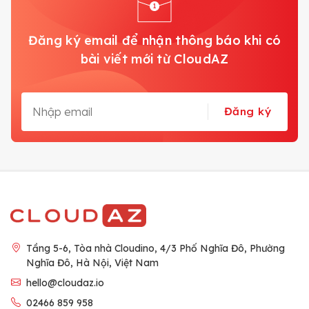
Đăng ký email để nhận thông báo khi có
bài viết mới từ CloudAZ
Đăng ký
Tầng 5-6, Tòa nhà Cloudino, 4/3 Phố Nghĩa Đô, Phường
Nghĩa Đô, Hà Nội, Việt Nam
hello@cloudaz.io
02466 859 958