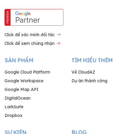
Click để xác minh đối tác
Click để xem chứng nhận
SẢN PHẨM
TÌM HIỂU THÊM
Google Cloud Platform
Về CloudAZ
Google Workspace
Dự án thành công
Google Map API
DigitalOcean
LarkSuite
Dropbox
SỰ KIỆN
BLOG