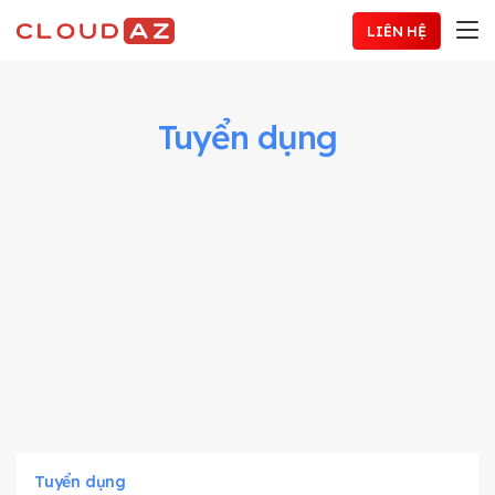
Chuyển
LIÊN HỆ
đến
nội
dung
Tuyển dụng
Tuyển dụng