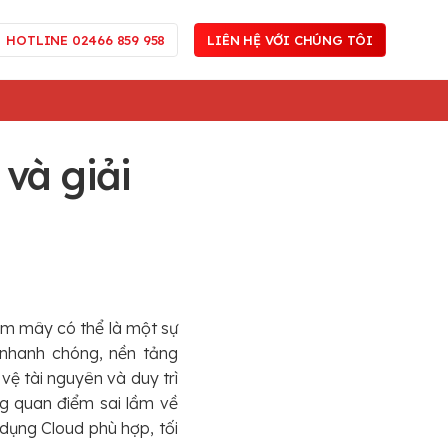
HOTLINE 02466 859 958
LIÊN HỆ VỚI CHÚNG TÔI
 và giải
ám mây có thể là một sự
 nhanh chóng, nền tảng
vệ tài nguyên và duy trì
ng quan điểm sai lầm về
dụng Cloud phù hợp, tối