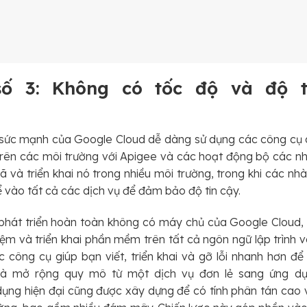
ố 3: Không có tốc độ và độ t
p sức mạnh của Google Cloud dễ dàng sử dụng các công cụ 
rên các môi trường với Apigee và các hoạt động bộ các nh
 và triển khai nó trong nhiều môi trường, trong khi các nh
ể vào tất cả các dịch vụ để đảm bảo độ tin cậy.
 phát triển hoàn toàn không có máy chủ của Google Cloud
iệm và triển khai phần mềm trên tất cả ngôn ngữ lập trình 
ông cụ giúp bạn viết, triển khai và gỡ lỗi nhanh hơn để
và mở rộng quy mô từ một dịch vụ đơn lẻ sang ứng dụng
ụng hiện đại cũng được xây dựng để có tính phân tán cao 