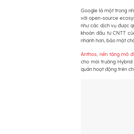
Google là một trong nh
với open-source ecosys
như các dịch vụ được qu
khoản đầu tư CNTT của
nhanh hơn, bảo mật chặ
Anthos, nền tảng mở đ
cho môi trường Hybrid v
quán hoạt động trên ch