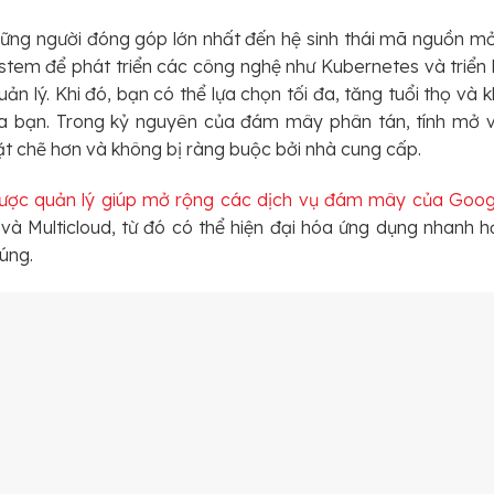
ững người đóng góp lớn nhất đến hệ sinh thái mã nguồn m
tem để phát triển các công nghệ như Kubernetes và triển
ản lý. Khi đó, bạn có thể lựa chọn tối đa, tăng tuổi thọ và 
 bạn. Trong kỷ nguyên của đám mây phân tán, tính mở 
t chẽ hơn và không bị ràng buộc bởi nhà cung cấp.
ược quản lý giúp mở rộng các dịch vụ đám mây của Goog
à Multicloud, từ đó có thể hiện đại hóa ứng dụng nhanh hơn
úng.