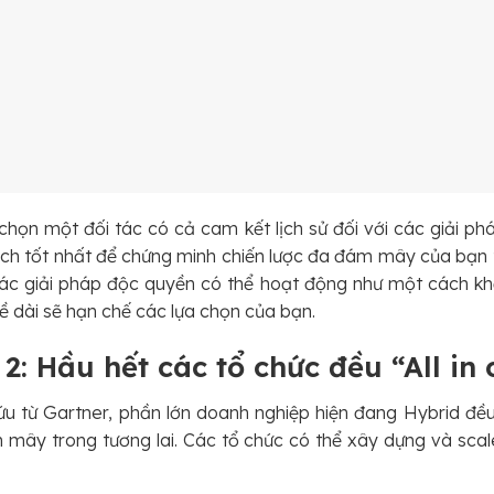
họn một đối tác có cả cam kết lịch sử đối với các giải 
cách tốt nhất để chứng minh chiến lược đa đám mây của bạn t
 các giải pháp độc quyền có thể hoạt động như một cách k
ề dài sẽ hạn chế các lựa chọn của bạn.
2: Hầu hết các tổ chức đều “All in
ứu từ Gartner, phần lớn doanh nghiệp hiện đang Hybrid đề
mây trong tương lai. Các tổ chức có thể xây dựng và sca