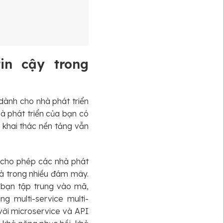
in cậy trong
dành cho nhà phát triển
à phát triển của bạn có
à khai thác nền tảng vẫn
, cho phép các nhà phát
và trong nhiều đám mây.
 bạn tập trung vào mã,
 multi-service multi-
với microservice và API