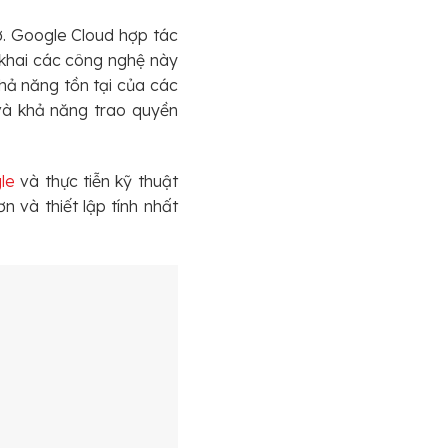
ở. Google Cloud hợp tác
 khai các công nghệ này
khả năng tồn tại của các
và khả năng trao quyền
le
và thực tiễn kỹ thuật
 và thiết lập tính nhất