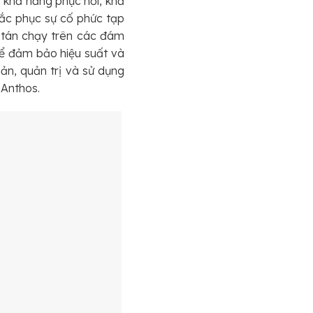
 khả năng phục hồi, khả
ắc phục sự cố phức tạp
n tán chạy trên các đám
để đảm bảo hiệu suất và
bản, quản trị và sử dụng
 Anthos.