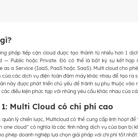
 gì?
ơng pháp tiếp cận cloud được tạo thành từ nhiều hơn 1 dịch
 — Public hoặc Private. Đó có thể là bất kỳ sự kết hợp 
e as a Service (IaaS, PaaS hoặc SaaS). Multi cloud cho ph
 của các dịch vụ điện toán đám mây khác nhau để tạo ra s
toán này được phát triển chủ yếu để tránh sự phụ thuộc vào
 các điều kiện phức tạp với những yêu cầu khác nhau của c
1: Multi Cloud có chi phí cao
 quản lý chiến lược, Multicloud có thể cung cấp linh hoạt để 
in one cloud” có nghĩa là các tính năng dịch vụ của bạn bị
ho phép doanh nghiệp lựa chọn giải pháp với chi phí tốt nhất.