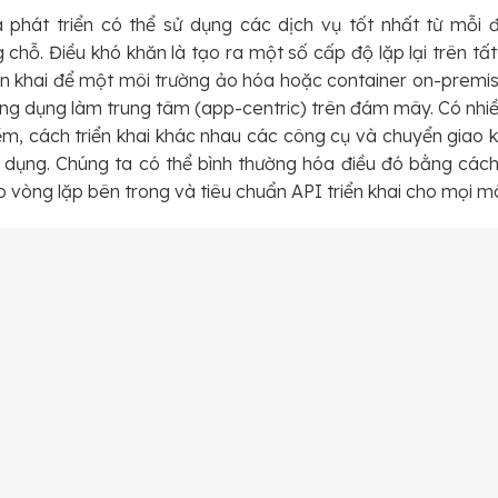
hà phát triển có thể sử dụng các dịch vụ tốt nhất từ mỗ
chỗ. Điều khó khăn là tạo ra một số cấp độ lặp lại trên tấ
iển khai để một môi trường ảo hóa hoặc container on-premis
 ứng dụng làm trung tâm (app-centric) trên đám mây. Có nhi
, cách triển khai khác nhau các công cụ và chuyển giao 
g dụng. Chúng ta có thể bình thường hóa điều đó bằng cách
o vòng lặp bên trong và tiêu chuẩn API triển khai cho mọi mô