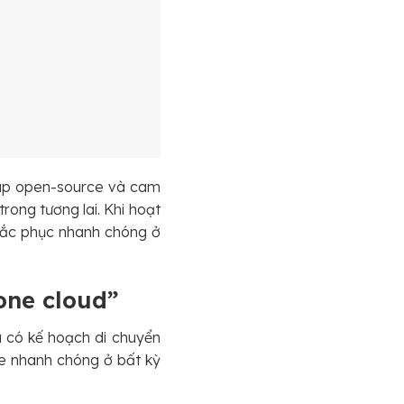
pháp open-source và cam
rong tương lai. Khi hoạt
hắc phục nhanh chóng ở
 one cloud”
u có kế hoạch di chuyển
le nhanh chóng ở bất kỳ