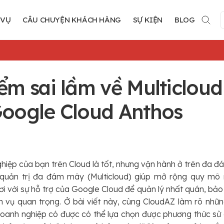
 VỤ
CÂU CHUYỆN KHÁCH HÀNG
SỰ KIỆN
BLOG
ểm sai lầm về Multicloud
Google Cloud Anthos
hiệp của bạn trên Cloud là tốt, nhưng vận hành ở trên đa đ
c quản trị đa đám mây (Multicloud) giúp mở rộng quy mô
 với sự hỗ trợ của Google Cloud để quản lý nhất quán, bảo 
 vụ quan trọng. Ở bài viết này, cùng CloudAZ làm rõ nhữ
 doanh nghiệp có được có thể lựa chọn được phương thức sử 