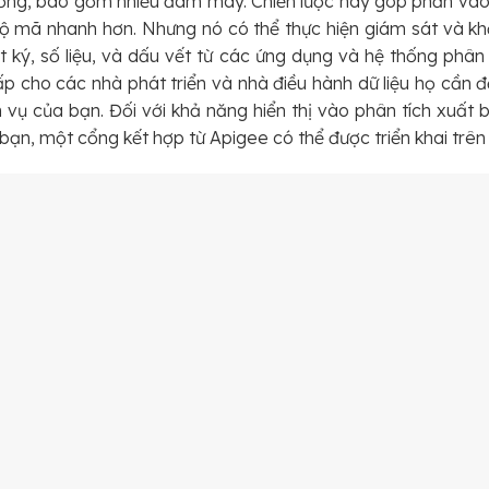
ường, bao gồm nhiều đám mây. Chiến lược này góp phần vào
ộ mã nhanh hơn. Nhưng nó có thể thực hiện giám sát và kh
t ký, số liệu, và dấu vết từ các ứng dụng và hệ thống phâ
 cho các nhà phát triển và nhà điều hành dữ liệu họ cần 
 vụ của bạn. Đối với khả năng hiển thị vào phân tích xuất 
bạn, một cổng kết hợp từ Apigee có thể được triển khai trên