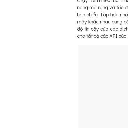
chạy trên nhiều môi tr
năng mở rộng và tốc đ
hơn nhiều. Tập hợp nhậ
mây khác nhau cung cấp
độ tin cậy của các dịch
cho tất cả các API của 