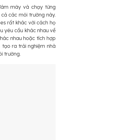
i đám mây và chạy từng
t cả các môi trường này.
es rất khác với cách họ
ều yêu cầu khác nhau về
khác nhau hoặc tích hợp
 tạo ra trải nghiệm nhà
i trường.