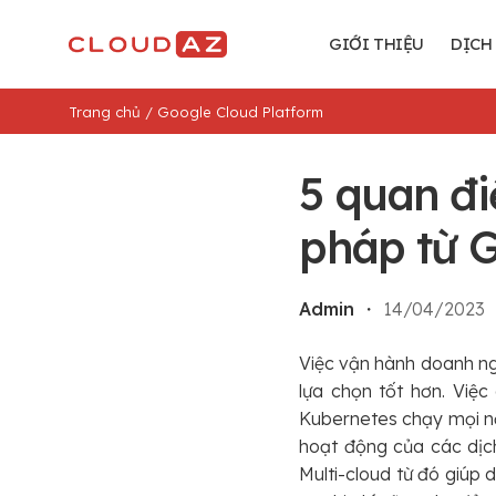
Chuyển
đến
GIỚI THIỆU
DỊCH
nội
dung
Trang chủ
/
Google Cloud Platform
5 quan đi
pháp từ 
Admin
・
14/04/2023
Việc vận hành doanh ng
lựa chọn tốt hơn. Việ
Kubernetes chạy mọi nơi
hoạt động của các dịch
Multi-cloud từ đó giúp