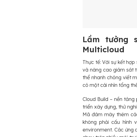
Lầm tưởng s
Multicloud
Thực tế: Với sự kết hợ
và nâng cao giám sát t
thể nhanh chóng viết mã
có một cái nhìn tổng th
Cloud Build – nền tảng
triển xây dựng, thử ngh
Mã đám mây thêm các c
không phải cấu hình 
environment. Các ứng d