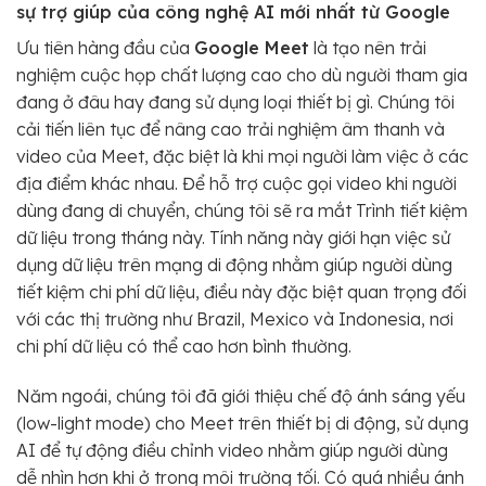
sự trợ giúp của công nghệ AI mới nhất từ Google
Ưu tiên hàng đầu của
Google Meet
là tạo nên trải
nghiệm cuộc họp chất lượng cao cho dù người tham gia
đang ở đâu hay đang sử dụng loại thiết bị gì. Chúng tôi
cải tiến liên tục để nâng cao trải nghiệm âm thanh và
video của Meet, đặc biệt là khi mọi người làm việc ở các
địa điểm khác nhau. Để hỗ trợ cuộc gọi video khi người
dùng đang di chuyển, chúng tôi sẽ ra mắt Trình tiết kiệm
dữ liệu trong tháng này. Tính năng này giới hạn việc sử
dụng dữ liệu trên mạng di động nhằm giúp người dùng
tiết kiệm chi phí dữ liệu, điều này đặc biệt quan trọng đối
với các thị trường như Brazil, Mexico và Indonesia, nơi
chi phí dữ liệu có thể cao hơn bình thường.
Năm ngoái, chúng tôi đã giới thiệu chế độ ánh sáng yếu
(low-light mode) cho Meet trên thiết bị di động, sử dụng
AI để tự động điều chỉnh video nhằm giúp người dùng
dễ nhìn hơn khi ở trong môi trường tối. Có quá nhiều ánh