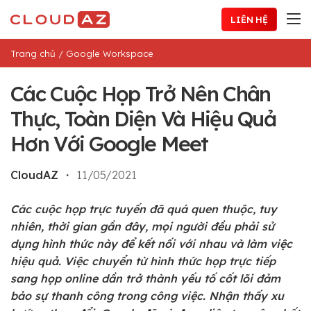
Chuyển
LIÊN HỆ
đến
nội
Trang chủ
/
Google Workspace
dung
Các Cuộc Họp Trở Nên Chân
Thực, Toàn Diện Và Hiệu Quả
Hơn Với Google Meet
CloudAZ
・
11/05/2021
Các cuộc họp trực tuyến đã quá quen thuộc, tuy
nhiên, thời gian gần đây, mọi người đều phải sử
dụng hình thức này để kết nối với nhau và làm việc
hiệu quả. Việc chuyển từ hình thức họp trực tiếp
sang họp online dần trở thành yếu tố cốt lõi đảm
bảo sự thanh công trong công việc.
Nhận thấy xu