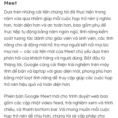
Meet
Dựa trên những cải tiến chúng tôi đã thực hiện trong
năm vừa qua nhằm giúp mỗi cuộc họp trở nên ý nghĩa
hơn, toàn diện hơn và an toàn hơn, bao gồm phụ đề
trực tiếp tự động bằng năm ngôn ngữ, tính năng kiểm
soát tương tác dành cho giáo viên và sinh viên, các tính
năng cho di động mới hỗ trợ mọi người kết nối mọi lúc
mọi nơi — các cải tiến mới của Meet chủ yếu dựa trên
phản hồi của khách hàng và người dùng. Bắt đầu từ
tháng tới, Google cũng cải thiện trải nghiệm trên máy
tính để bàn và laptop với giao diện mới, phong phú hơn
bằng một loạt tính năng dễ truy cập giúp các cuộc họp
trở nên hiệu quả và toàn diện hơn.
Phiên bản Google Meet mới cho trình duyệt web bao
gồm các cập nhật video feed, trải nghiệm xem và trình
chiếu, và thanh bottom bar. Với mong muốn mỗi cuộc
họp trở nên dễ chịu hơn, chúng tôi sẽ cấp phép cho