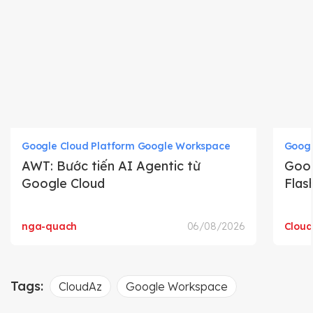
Google Cloud Platform Google Workspace
Googl
AWT: Bước tiến AI Agentic từ
Goog
Google Cloud
Flas
nga-quach
06/08/2026
Clou
Tags:
CloudAz
Google Workspace