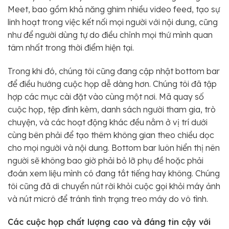
Meet, bao gồm khả năng ghim nhiều video feed, tạo sự
linh hoạt trong việc kết nối mọi người với nội dung, cũng
như để người dùng tự do điều chỉnh mọi thứ mình quan
tâm nhất trong thời điểm hiện tại.
Trong khi đó, chúng tôi cũng đang cập nhật bottom bar
để điều hướng cuộc họp dễ dàng hơn. Chúng tôi đã tập
hợp các mục cài đặt vào cùng một nơi. Mã quay số
cuộc họp, tệp đính kèm, danh sách người tham gia, trò
chuyện, và các hoạt động khác đều nằm ở vị trí dưới
cùng bên phải để tạo thêm không gian theo chiều dọc
cho mọi người và nội dung. Bottom bar luôn hiển thị nên
người sẽ không bao giờ phải bỏ lỡ phụ đề hoặc phải
đoán xem liệu mình có đang tắt tiếng hay không. Chúng
tôi cũng đã di chuyển nút rời khỏi cuộc gọi khỏi máy ảnh
và nút micrô để tránh tình trạng treo máy do vô tình.
Các cuộc họp chất lượng cao và đáng tin cậy với