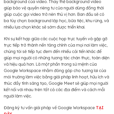
background của video. Thay thế background video
giúp bảo vệ quyền riêng tư của người dùng đồng thời
giúp cuộc gọi video trở nên thú vị hơn. Ban đầu sẽ có
ba tùy chọn: background lớp học, bữa tiệc, khu rừng, và
nhiều lựa chọn khác sẽ sớm được triển khai.
Khi sự kết hợp giữa các cuộc họp trực tuyến và gặp gỡ
trực tiếp trở thành nền tảng chính của mọi nơi làm việc,
chúng tôi sẽ tiếp tục đem đến nhiều cải tiến khác để
giúp mọi người có những tương tác chân thực, toàn diện
và hiệu quả hơn. Là một phần trong sứ mệnh của
Google Workspace nhằm đóng góp cho tương lai của
môi trường làm việc bằng giải pháp linh hoạt, hữu ích và
thúc đẩy tính sáng tạo, Google Meet sẽ giúp mọi người
kết nối với nhau trên tất cả các địa điểm và cách mỗi
người làm việc.
Đăng ký tư vấn giải pháp về Google Workspace
TẠI
ĐÂY