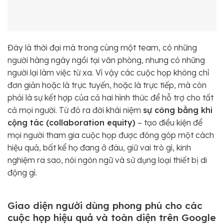
Đây là thời đại mà trong cùng một team, có những
người hàng ngày ngồi tại văn phòng, nhưng có những
người lại làm việc từ xa. Vì vậy các cuộc họp không chỉ
đơn giản hoặc là trực tuyến, hoặc là trực tiếp, mà còn
phải là sự kết hợp của cả hai hình thức để hỗ trợ cho tất
cả mọi người. Từ đó ra đời khái niệm
sự công bằng khi
cộng tác (collaboration equity)
– tạo điều kiện để
mọi người tham gia cuộc họp được đóng góp một cách
hiệu quả, bất kể họ đang ở đâu, giữ vai trò gì, kinh
nghiệm ra sao, nói ngôn ngữ và sử dụng loại thiết bị di
động gì.
Giao diện người dùng phong phú cho các
cuộc họp hiệu quả và toàn diện trên Google