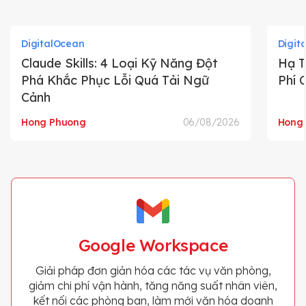
DigitalOcean
Digit
Claude Skills: 4 Loại Kỹ Năng Đột
Hạ T
Phá Khắc Phục Lỗi Quá Tải Ngữ
Phí 
Cảnh
Hong Phuong
06/08/2026
Hong
Google Workspace
Giải pháp đơn giản hóa các tác vụ văn phòng,
giảm chi phí vận hành, tăng năng suất nhân viên,
kết nối các phòng ban, làm mới văn hóa doanh