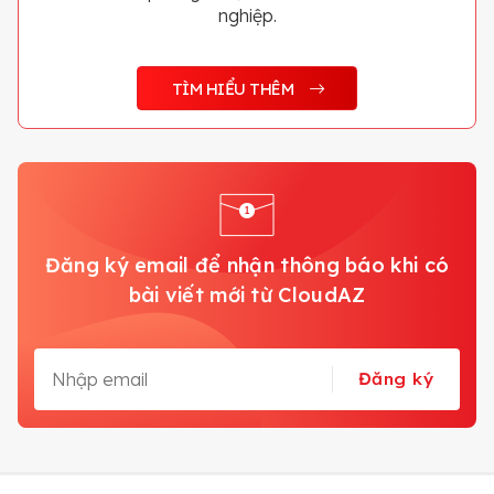
nghiệp.
TÌM HIỂU THÊM
Đăng ký email để nhận thông báo khi có
bài viết mới từ CloudAZ
Đăng ký