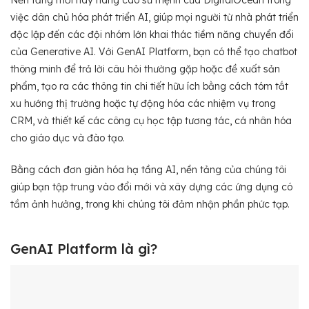
việc dân chủ hóa phát triển AI, giúp mọi người từ nhà phát triển
độc lập đến các đội nhóm lớn khai thác tiềm năng chuyển đổi
của Generative AI. Với GenAI Platform, bạn có thể tạo chatbot
thông minh để trả lời câu hỏi thường gặp hoặc đề xuất sản
phẩm, tạo ra các thông tin chi tiết hữu ích bằng cách tóm tắt
xu hướng thị trường hoặc tự động hóa các nhiệm vụ trong
CRM, và thiết kế các công cụ học tập tương tác, cá nhân hóa
cho giáo dục và đào tạo.
Bằng cách đơn giản hóa hạ tầng AI, nền tảng của chúng tôi
giúp bạn tập trung vào đổi mới và xây dựng các ứng dụng có
tầm ảnh hưởng, trong khi chúng tôi đảm nhận phần phức tạp.
GenAI Platform là gì?