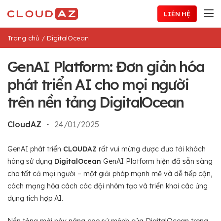
Chuyển
LIÊN HỆ
đến
nội
Trang chủ
/
DigitalOcean
dung
GenAI Platform: Đơn giản hóa
phát triển AI cho mọi người
trên nền tảng DigitalOcean
CloudAZ
・
24/01/2025
GenAI phát triển
CLOUDAZ
rất vui mừng được đưa tới khách
hàng sử dụng
DigitalOcean
GenAI Platform hiện đã sẵn sàng
cho tất cả mọi người – một giải pháp mạnh mẽ và dễ tiếp cận,
cách mạng hóa cách các đội nhóm tạo và triển khai các ứng
dụng tích hợp AI.
Nền tảng mới này nâng cao sứ mệnh của DigitalOcean trong