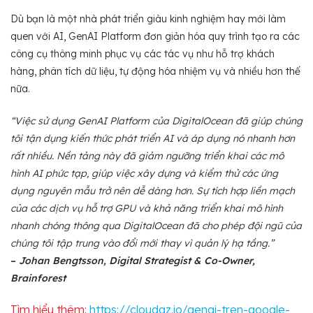
Dù bạn là một nhà phát triển giàu kinh nghiệm hay mới làm
quen với AI, GenAI Platform đơn giản hóa quy trình tạo ra các
công cụ thông minh phục vụ các tác vụ như hỗ trợ khách
hàng, phân tích dữ liệu, tự động hóa nhiệm vụ và nhiều hơn thế
nữa.
“Việc sử dụng GenAI Platform của DigitalOcean đã giúp chúng
tôi tận dụng kiến thức phát triển AI và áp dụng nó nhanh hơn
rất nhiều. Nền tảng này đã giảm ngưỡng triển khai các mô
hình AI phức tạp, giúp việc xây dựng và kiểm thử các ứng
dụng nguyên mẫu trở nên dễ dàng hơn. Sự tích hợp liền mạch
của các dịch vụ hỗ trợ GPU và khả năng triển khai mô hình
nhanh chóng thông qua DigitalOcean đã cho phép đội ngũ của
chúng tôi tập trung vào đổi mới thay vì quản lý hạ tầng.”
–
Johan Bengtsson, Digital Strategist & Co-Owner,
Brainforest
Tìm hiểu thêm:
https://cloudaz.io/genai-tren-google-