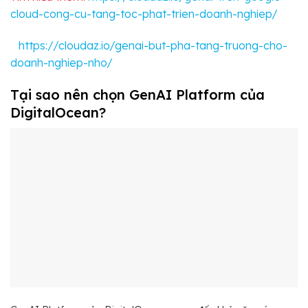
cloud-cong-cu-tang-toc-phat-trien-doanh-nghiep/
https://cloudaz.io/genai-but-pha-tang-truong-cho-
doanh-nghiep-nho/
Tại sao nên chọn GenAI Platform của
DigitalOcean?