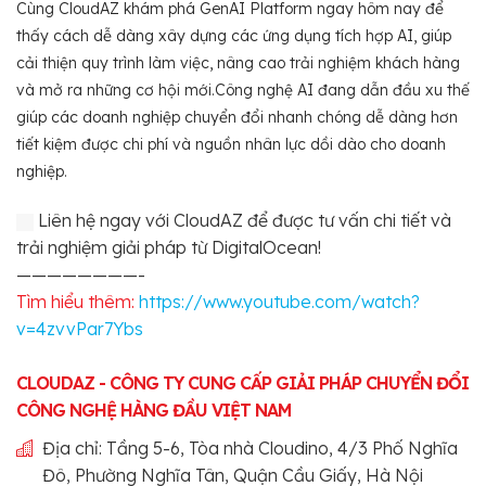
Cùng CloudAZ khám phá GenAI Platform ngay hôm nay để
thấy cách dễ dàng xây dựng các ứng dụng tích hợp AI, giúp
cải thiện quy trình làm việc, nâng cao trải nghiệm khách hàng
và mở ra những cơ hội mới.Công nghệ AI đang dẫn đầu xu thế
giúp các doanh nghiệp chuyển đổi nhanh chóng dễ dàng hơn
tiết kiệm được chi phí và nguồn nhân lực dồi dào cho doanh
nghiệp.
Liên hệ ngay với CloudAZ để được tư vấn chi tiết và
trải nghiệm giải pháp từ DigitalOcean!
————————-
Tìm hiểu thêm:
https://www.youtube.com/watch?
v=4zvvPar7Ybs
CLOUDAZ - CÔNG TY CUNG CẤP GIẢI PHÁP CHUYỂN ĐỔI
CÔNG NGHỆ HÀNG ĐẦU VIỆT NAM
Địa chỉ: Tầng 5-6, Tòa nhà Cloudino, 4/3 Phố Nghĩa
Đô, Phường Nghĩa Tân, Quận Cầu Giấy, Hà Nội