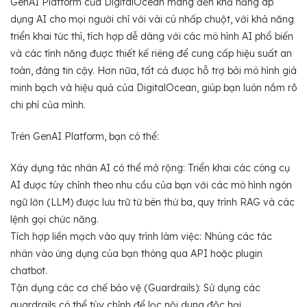
GenAI Platform của DigitalOcean mang đến khả năng áp
dụng AI cho mọi người chỉ với vài cú nhấp chuột, với khả năng
triển khai tức thì, tích hợp dễ dàng với các mô hình AI phổ biến
và các tính năng được thiết kế riêng để cung cấp hiệu suất an
toàn, đáng tin cậy. Hơn nữa, tất cả được hỗ trợ bởi mô hình giá
minh bạch và hiệu quả của DigitalOcean, giúp bạn luôn nắm rõ
chi phí của mình.
Trên GenAI Platform, bạn có thể:
Xây dựng tác nhân AI có thể mở rộng: Triển khai các công cụ
AI được tùy chỉnh theo nhu cầu của bạn với các mô hình ngôn
ngữ lớn (LLM) được lưu trữ từ bên thứ ba, quy trình RAG và các
lệnh gọi chức năng.
Tích hợp liền mạch vào quy trình làm việc: Nhúng các tác
nhân vào ứng dụng của bạn thông qua API hoặc plugin
chatbot.
Tận dụng các cơ chế bảo vệ (Guardrails): Sử dụng các
guardrails có thể tùy chỉnh để lọc nội dung độc hại.