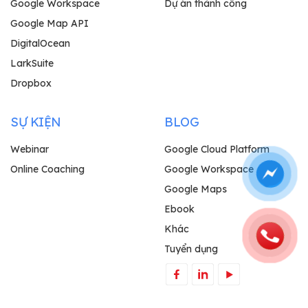
Google Workspace
Dự án thành công
Google Map API
DigitalOcean
LarkSuite
Dropbox
SỰ KIỆN
BLOG
Webinar
Google Cloud Platform
Online Coaching
Google Workspace
Google Maps
Ebook
Khác
Tuyển dụng