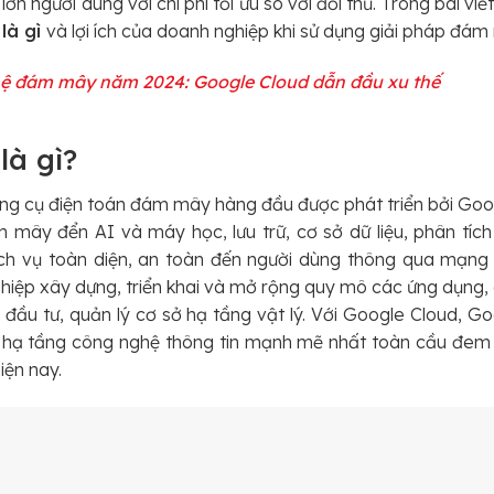
ớn người dùng với chi phí tối ưu so với đối thủ. Trong bài vi
là gì
và lợi ích của doanh nghiệp khi sử dụng giải pháp đá
ệ đám mây năm 2024: Google Cloud dẫn đầu xu thế
là gì?
ng cụ điện toán đám mây hàng đầu được phát triển bởi Goog
m mây đển AI và máy học, lưu trữ, cơ sở dữ liệu, phân tích
h vụ toàn diện, an toàn đến người dùng thông qua mạng 
iệp xây dựng, triển khai và mở rộng quy mô các ứng dụng,
đầu tư, quản lý cơ sở hạ tầng vật lý. Với Google Cloud, Go
hạ tầng công nghệ thông tin mạnh mẽ nhất toàn cầu đem lại
iện nay.