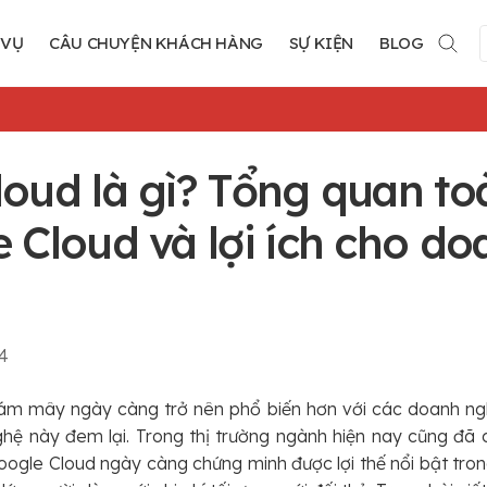
 VỤ
CÂU CHUYỆN KHÁCH HÀNG
SỰ KIỆN
BLOG
oud là gì? Tổng quan to
 Cloud và lợi ích cho do
4
m mây ngày càng trở nên phổ biến hơn với các doanh nghi
hệ này đem lại. Trong thị trường ngành hiện nay cũng đã 
oogle Cloud ngày càng chứng minh được lợi thế nổi bật tron