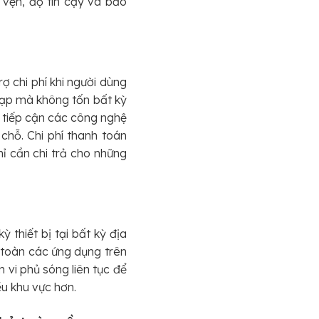
 vẹn, độ tin cậy và bảo
ợ chi phí khi người dùng
tạp mà không tốn bất kỳ
 tiếp cận các công nghệ
chỗ. Chi phí thanh toán
ỉ cần chi trả cho những
 thiết bị tại bất kỳ địa
 toàn các ứng dụng trên
vi phủ sóng liên tục để
ều khu vực hơn.