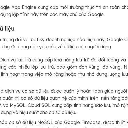
gle App Engine cung cấp môi trường thực thi an toàn cho
 dụng lập trình này trên các máy chủ của Google.
ữ liệu
 trọng đối với bất kỳ doanh nghiệp nào hiện nay, Google C
áp ứng đa dạng các yêu cầu về dữ liệu của người dùng.
Dịch vụ lưu trữ cung cấp khả năng lưu trữ đa đối tượng và t
ng cấp nhiều lớp lưu trữ, bao gồm đơn vừng, đa vùng, Ne
linh hoạt trong việc mở rộng hoặc thu nhỏ dung lượng lư
à dịch vụ cơ sở dữ liệu được quản lý hoàn toàn giúp người 
 và quản trị cơ sở dữ liệu quan hệ của mình trên nền tảng
và MySQL. Cloud SQL cung cấp tính năng sao lưu, mở rộn
dụng và hiệu suất cho cơ sở dữ liệu.
pháp cơ sở dữ liệu NoSQL của Google Firebase, được thiết