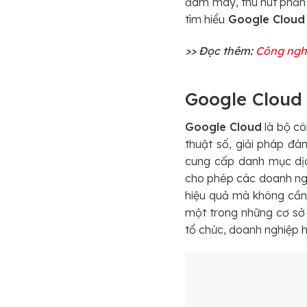
đám mây, thu hút phần l
tìm hiểu
Google Cloud 
>> Đọc thêm:
Công ngh
Google Cloud 
Google Cloud
là bộ cô
thuật số, giải pháp đá
cung cấp danh mục dịc
cho phép các doanh ngh
hiệu quả mà không cần 
một trong những cơ sở 
tổ chức, doanh nghiệp h