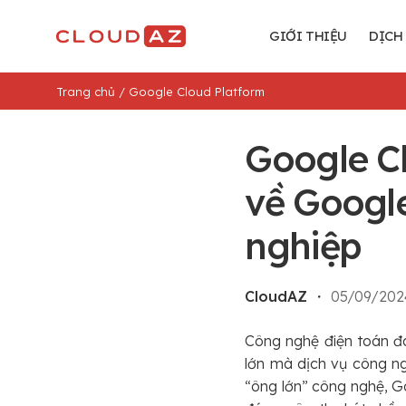
Chuyển
đến
GIỚI THIỆU
DỊCH
nội
dung
Trang chủ
/
Google Cloud Platform
Google Cl
về Google
nghiệp
CloudAZ
・
05/09/202
Công nghệ điện toán đá
lớn mà dịch vụ công ng
“ông lớn” công nghệ, G