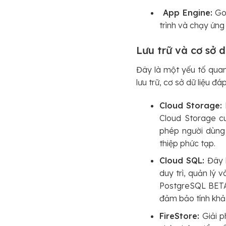
App Engine:
Goo
trình và chạy ứng
Lưu trữ và cơ sở d
Đây là một yếu tố quan
lưu trữ, cơ sở dữ liệu đ
Cloud Storage:
Cloud Storage cu
phép người dùng 
thiệp phức tạp.
Cloud SQL:
Đây l
duy trì, quản lý
PostgreSQL BETA 
đảm bảo tính khả 
FireStore:
Giải 