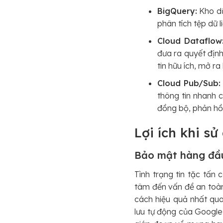
BigQuery:
Kho dữ
phân tích tệp dữ 
Cloud Dataflow
đưa ra quyết định
tin hữu ích, mở r
Cloud Pub/Sub:
thông tin nhanh 
đồng bộ, phản hồi
Lợi ích khi s
Bảo mật hàng đầ
Tình trạng tin tặc tấn
tâm đến vấn đề an toàn
cách hiệu quả nhất qua
lưu tự động của Google 