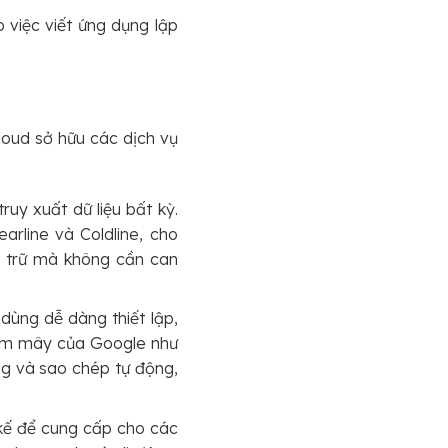
 việc viết ứng dụng lập
loud sở hữu các dịch vụ
ruy xuất dữ liệu bất kỳ.
arline và Coldline, cho
u trữ mà không cần can
dùng dễ dàng thiết lập,
 đám mây của Google như
g và sao chép tự động,
 kế để cung cấp cho các