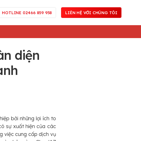
HOTLINE 02466 859 958
LIÊN HỆ VỚI CHÚNG TÔI
àn diện
anh
ệp bởi những lợi ích to
có sự xuất hiện của các
g việc cung cấp dịch vụ