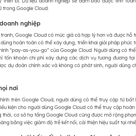
thiết bị. Dữ liệu doanh nghiệp sẽ đảm bảo được tính toàn
ữ trong Google Cloud.
o doanh nghiệp
 tranh, Google Cloud có mức giá cả hợp lý hơn và được hỗ tr
dùng hoàn toàn có thể xây dựng, triển khai giải pháp phức 
ô hình “pay-as-you-go” của Google Cloud. Người dùng có thể
ỉ tốn khoản chi phí xây dựng các dịch vụ tương đương tại 
ợc dự đoán chính xác và không có phát sinh, người dùng ch
mọi nơi
hình trên Google Cloud, người dùng có thể truy cập từ bất kỳ
iều kiện cho người dùng Google Cloud có thể truy cập hoàn
 thời, cơ sở hạ tầng Google Cloud cũng được mở rộng phạm 
àng bằng việc giảm độ trễ kết nối, cải thiện hiệu suất tại nhi