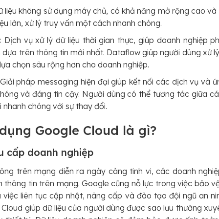
 liệu không sử dụng máy chủ, có khả năng mở rộng cao và
liệu lớn, xử lý truy vấn một cách nhanh chóng.
:
Dịch vụ xử lý dữ liệu thời gian thực, giúp doanh nghiệp 
 dựa trên thông tin mới nhất. Dataflow giúp người dùng xử lý
a lựa chọn sâu rộng hơn cho doanh nghiệp.
Giải pháp messaging hiện đại giúp kết nối các dịch vụ và ứ
chóng và đáng tin cậy. Người dùng có thể tương tác giữa cá
 nhanh chóng với sự thay đổi.
ử dụng Google Cloud là gì?
u cấp doanh nghiệp
 công trên mạng diễn ra ngày càng tinh vi, các doanh nghi
 thông tin trên mạng. Google cũng nỗ lực trong việc bảo vệ
 việc liên tục cập nhật, nâng cấp và đào tạo đội ngũ an n
Cloud giúp dữ liệu của người dùng được sao lưu thường xuyê