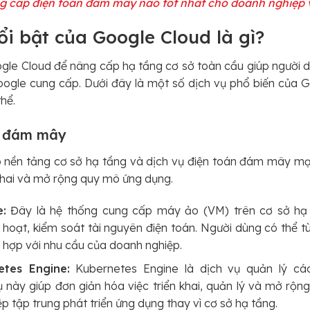
g cấp điện toán đám mây nào tốt nhất cho doanh nghiệp 
ổi bật của Google Cloud là gì?
le Cloud để nâng cấp hạ tầng cơ sở toàn cầu giúp người d
oogle cung cấp. Dưới đây là một số dịch vụ phổ biến của 
thể.
án đám mây
 nền tảng cơ sở hạ tầng và dịch vụ điện toán đám mây 
 khai và mở rộng quy mô ứng dụng.
:
Đây là hệ thống cung cấp máy ảo (VM) trên cơ sở hạ 
 hoạt, kiểm soát tài nguyên điện toán. Người dùng có thể tù
 hợp với nhu cầu của doanh nghiệp.
tes Engine:
Kubernetes Engine là dịch vụ quản lý cá
ụ này giúp đơn giản hóa việc triển khai, quản lý và mở rộn
 tập trung phát triển ứng dụng thay vì cơ sở hạ tầng.