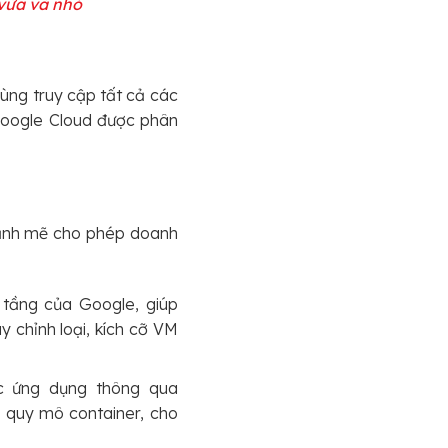
vừa và nhỏ
ùng truy cập tất cả các
Google Cloud được phân
mạnh mẽ cho phép doanh
tầng của Google, giúp
y chỉnh loại, kích cỡ VM
c ứng dụng thông qua
g quy mô container, cho