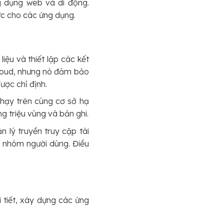
g dụng web và di động.
hực cho các ứng dụng.
liệu và thiết lập các kết
Cloud, nhưng nó đảm bảo
ược chỉ định.
chạy trên cùng cơ sở hạ
 triệu vùng và bản ghi.
 lý truyền truy cập tài
 nhóm người dùng. Điều
 tiết, xây dựng các ứng