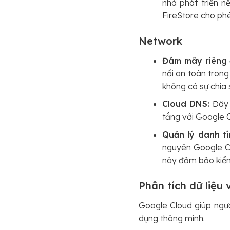
nhà phát triển n
FireStore cho phé
Network
Đám mây riêng 
nối an toàn trong
không có sự chia 
Cloud DNS:
Đây 
tầng với Google C
Quản lý danh tí
nguyên Google Cl
này đảm bảo kiểm
Phân tích dữ liệu
Google Cloud giúp người
dụng thông minh.