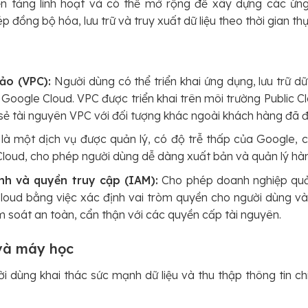
ền tảng linh hoạt và có thể mở rộng để xây dựng các ứn
p đồng bộ hóa, lưu trữ và truy xuất dữ liệu theo thời gian t
ảo (VPC):
Người dùng có thể triển khai ứng dụng, lưu trữ dữ 
 Google Cloud. VPC được triển khai trên môi trường Public 
sẻ tài nguyên VPC với đối tượng khác ngoài khách hàng đã đ
là một dịch vụ được quản lý, có độ trễ thấp của Google, 
loud, cho phép người dùng dễ dàng xuất bản và quản lý hàng
nh và quyền truy cập (IAM):
Cho phép doanh nghiệp quản
oud bằng việc xác định vai tròm quyền cho người dùng và
 soát an toàn, cẩn thận với các quyền cấp tài nguyên.
 và máy học
 dùng khai thác sức mạnh dữ liệu và thu thập thông tin chi