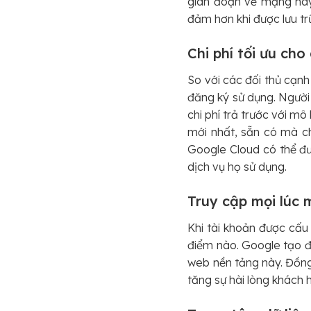
gián đoạn về mạng hay 
đảm hơn khi được lưu tr
Chi phí tối ưu ch
So với các đối thủ cạnh
đăng ký sử dụng. Người 
chi phí trả trước với m
mới nhất, sẵn có mà ch
Google Cloud có thể đư
dịch vụ họ sử dụng.
Truy cập mọi lúc 
Khi tài khoản được cấu 
điểm nào. Google tạo đ
web nền tảng này. Đồng
tăng sự hài lòng khách h