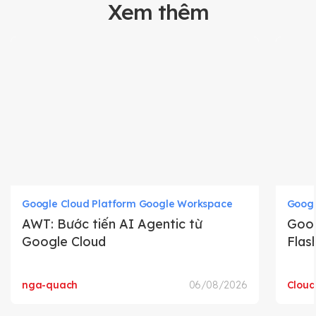
Xem thêm
Google Cloud Platform Google Workspace
Googl
AWT: Bước tiến AI Agentic từ
Goog
Google Cloud
Flas
nga-quach
06/08/2026
Clou