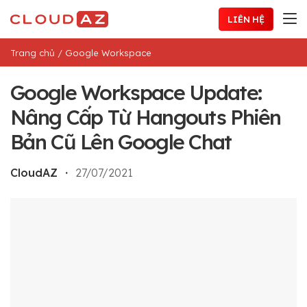
Chuyển
LIÊN HỆ
đến
nội
Trang chủ
/
Google Workspace
dung
Google Workspace Update:
Nâng Cấp Từ Hangouts Phiên
Bản Cũ Lên Google Chat
CloudAZ
・
27/07/2021