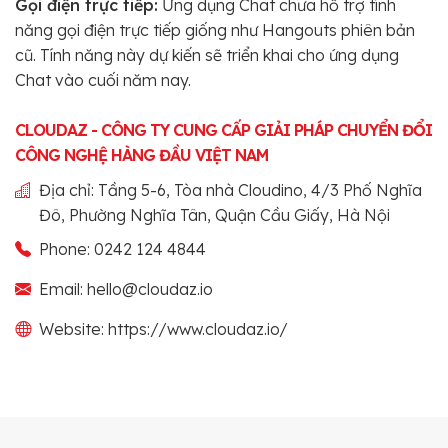
Gọi điện trực tiếp:
Ứng dụng Chat chưa hỗ trợ tính
năng gọi điện trực tiếp giống như Hangouts phiên bản
cũ. Tính năng này dự kiến sẽ triển khai cho ứng dụng
Chat vào cuối năm nay.
CLOUDAZ - CÔNG TY CUNG CẤP GIẢI PHÁP CHUYỂN ĐỔI
CÔNG NGHỆ HÀNG ĐẦU VIỆT NAM
Địa chỉ: Tầng 5-6, Tòa nhà Cloudino, 4/3 Phố Nghĩa
Đô, Phường Nghĩa Tân, Quận Cầu Giấy, Hà Nội
Phone: 0242 124 4844
Email: hello@cloudaz.io
Website: https://www.cloudaz.io/