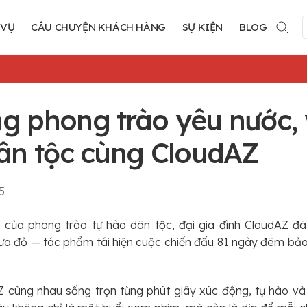
 VỤ
CÂU CHUYỆN KHÁCH HÀNG
SỰ KIỆN
BLOG
g phong trào yêu nước,
dân tộc cùng CloudAZ
5
ổi của phong trào tự hào dân tộc, đại gia đình CloudAZ đ
ưa đỏ — tác phẩm tái hiện cuộc chiến đấu 81 ngày đêm bảo
 cùng nhau sống trọn từng phút giây xúc động, tự hào và 