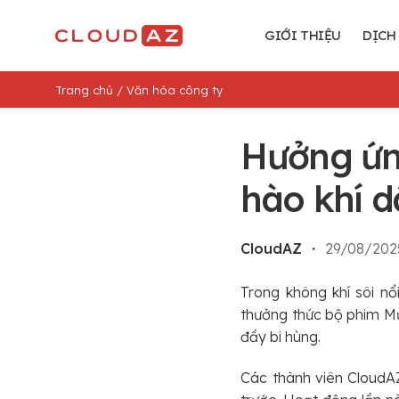
Chuyển
đến
GIỚI THIỆU
DỊCH
nội
dung
Trang chủ
/
Văn hóa công ty
Hưởng ứn
hào khí 
CloudAZ
・
29/08/202
Trong không khí sôi n
thưởng thức bộ phim M
đầy bi hùng.
Các thành viên CloudAZ