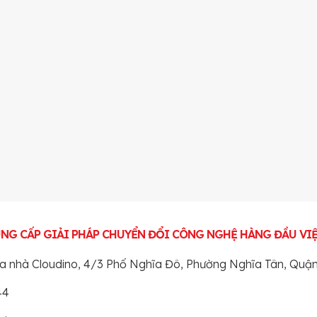
UNG CẤP GIẢI PHÁP CHUYỂN ĐỔI CÔNG NGHỆ HÀNG ĐẦU VI
Tòa nhà Cloudino, 4/3 Phố Nghĩa Đô, Phường Nghĩa Tân, Quậ
44