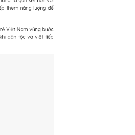
húng ta gắn kết hơn với
iếp thêm năng lượng để
 trẻ Việt Nam vững bước
hí dân tộc và viết tiếp