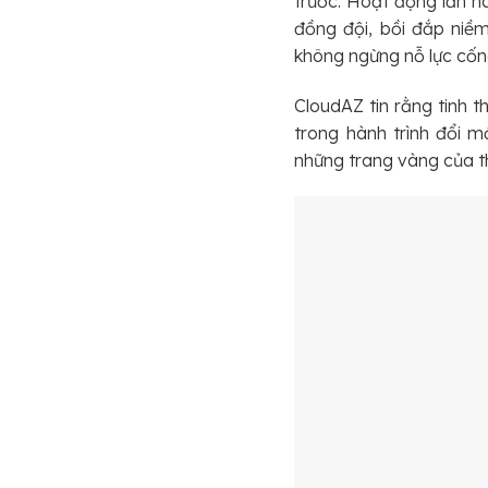
trước. Hoạt động lần n
đồng đội, bồi đắp niề
không ngừng nỗ lực cốn
CloudAZ tin rằng tinh 
trong hành trình đổi m
những trang vàng của th