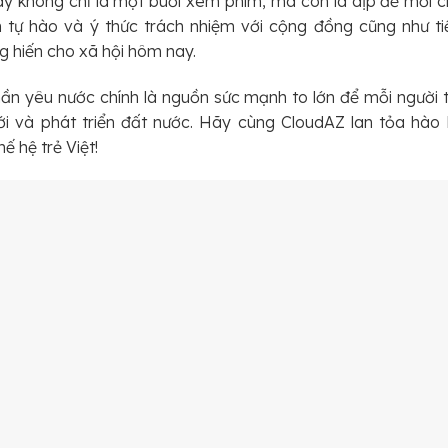
ày không chỉ là một buổi xem phim, mà còn là dịp để mỗi c
m tự hào và ý thức trách nhiệm với cộng đồng cũng như t
g hiến cho xã hội hôm nay.
thần yêu nước chính là nguồn sức mạnh to lớn để mỗi người
ới và phát triển đất nước. Hãy cùng CloudAZ lan tỏa hào k
ế hệ trẻ Việt!