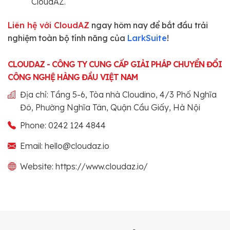
CloudAZ.
Liên hệ với CloudAZ
ngay hôm nay để bắt đầu trải
nghiệm toàn bộ tính năng của
LarkSuite
!
CLOUDAZ - CÔNG TY CUNG CẤP GIẢI PHÁP CHUYỂN ĐỔI
CÔNG NGHỆ HÀNG ĐẦU VIỆT NAM
Địa chỉ: Tầng 5-6, Tòa nhà Cloudino, 4/3 Phố Nghĩa
Đô, Phường Nghĩa Tân, Quận Cầu Giấy, Hà Nội
Phone: 0242 124 4844
Email: hello@cloudaz.io
Website: https://www.cloudaz.io/