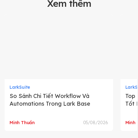
Xem thêm
LarkSuite
LarkS
So Sánh Chi Tiết Workflow Và
Top 
Automations Trong Lark Base
Tốt 
Minh Thuần
05/08/2026
Minh 