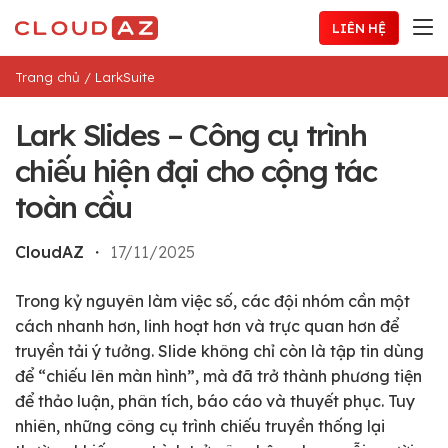
Chuyển
LIÊN HỆ
đến
nội
Trang chủ
/
LarkSuite
dung
Lark Slides – Công cụ trình
chiếu hiện đại cho cộng tác
toàn cầu
CloudAZ
・
17/11/2025
Trong kỷ nguyên làm việc số, các đội nhóm cần một
cách nhanh hơn, linh hoạt hơn và trực quan hơn để
truyền tải ý tưởng. Slide không chỉ còn là tập tin dùng
để “chiếu lên màn hình”, mà đã trở thành phương tiện
để thảo luận, phân tích, báo cáo và thuyết phục. Tuy
nhiên, những công cụ trình chiếu truyền thống lại