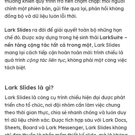
thường khiến quy trình trở nên chậm chạp: mỗi người
chỉnh một phiên bản, gửi file qua lại, phản hồi không
đồng bộ và dữ liệu luôn lỗi thời.
Lark Slides
ra đời để giải quyết toàn bộ những hạn
chế đó. Được xây dựng trong hệ sinh thái
LarkSuite –
nền tảng cộng tác tất cả trong một
, Lark Slides
mang lại cách tiếp cận hoàn toàn mới: trình chiếu là
quá trình
cộng tác liên tục
, không phải một công việc
tách biệt.
Lark Slides là gì?
Lark Slides là công cụ trình chiếu hiện đại được phát
triển cho tổ chức, nơi đội nhóm cần làm việc chung
theo thời gian thực, chia sẻ nhanh chóng và luôn duy
trì dữ liệu chính xác. Được tích hợp sâu với Lark Docs,
Sheets, Board và Lark Messenger, Lark Slides không