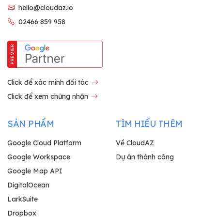
hello@cloudaz.io
02466 859 958
Click để xác minh đối tác
Click để xem chứng nhận
SẢN PHẨM
TÌM HIỂU THÊM
Google Cloud Platform
Về CloudAZ
Google Workspace
Dự án thành công
Google Map API
DigitalOcean
LarkSuite
Dropbox