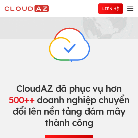
Chuyển
LIÊN HỆ
đến
nội
dung
CloudAZ đã phục vụ hơn
500++
doanh nghiệp chuyển
đổi lên nền tảng đám mây
thành công