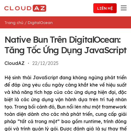
Chuyển
LIÊN HỆ
đến
nội
Trang chủ
/
DigitalOcean
dung
Native Bun Trên DigitalOcean:
Tăng Tốc Ứng Dụng JavaScript
CloudAZ
・
22/12/2025
Hệ sinh thái JavaScript đang không ngừng phát triển
để đáp ứng yêu cầu ngày càng khắt khe về hiệu suất
và khả năng tích hợp của các ứng dụng hiện đại, đặc
biệt là các ứng dụng vận hành dựa trên trí tuệ nhân
tạo. Trong bối cảnh đó, Bun nổi lên như một framework
toàn diện dành cho các nhà phát triển, cung cấp giải
pháp “tất cả trong một” bao gồm runtime, trình đóng
gói và trình quản lý gói. Được đánh giá là sự thay thế