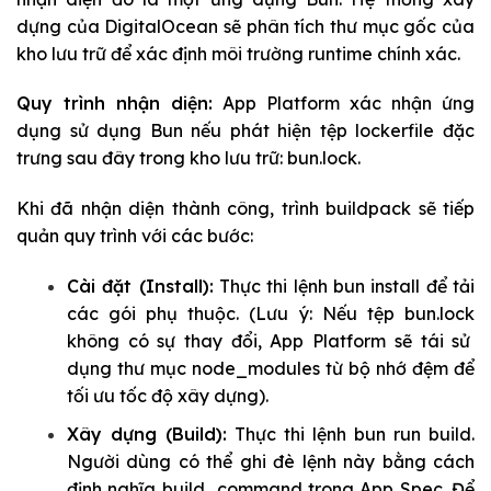
dựng của DigitalOcean sẽ phân tích thư mục gốc của
kho lưu trữ để xác định môi trường runtime chính xác.
Quy trình nhận diện:
App Platform xác nhận ứng
dụng sử dụng Bun nếu phát hiện tệp lockerfile đặc
trưng sau đây trong kho lưu trữ:
bun.lock
.
Khi đã nhận diện thành công, trình buildpack sẽ tiếp
quản quy trình với các bước:
Cài đặt (Install):
Thực thi lệnh
bun install
để tải
các gói phụ thuộc. (Lưu ý: Nếu tệp
bun.lock
không có sự thay đổi, App Platform sẽ tái sử
dụng thư mục
node_modules
từ bộ nhớ đệm để
tối ưu tốc độ xây dựng).
Xây dựng (Build):
Thực thi lệnh
bun run build
.
Người dùng có thể ghi đè lệnh này bằng cách
định nghĩa
build_command
trong App Spec. Để