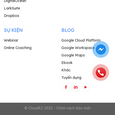
DigitalOcean
LarkSuite
Dropbox
SỰ KIỆN
BLOG
Webinar
Google Cloud Platform
Online Coaching
Google Workspace
Google Maps
Ebook
Khác
Tuyển dụng
© CloudAZ 2022・Chính sách bảo mật