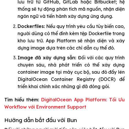
lưu trữ từ GitHub, GitLab hoặc Bitbucket; hệ
thống sẽ tự động phân tích mã nguồn, nhận diện
ngôn ngữ và tiến hành xây dựng ứng dụng.
Dockerfiles:
Nếu quy trình yêu cầu tùy biến cao,
người dùng có thể đính kèm tệp Dockerfile trong
kho lưu trữ. App Platform sẽ nhận diện và xây
dựng image dựa trên các chỉ dẫn cụ thể đó.
Image đã xây dựng sẵn:
Đối với các quy trình
chuyên sâu, nhà phát triển có thể xây dựng
container image tại máy cục bộ, sau đó đẩy lên
DigitalOcean Container Registry (DOCR) để
triển khai chính xác những gì đã đóng gói.
Tìm hiểu thêm:
DigitalOcean App Platform: Tối Ưu
Workflow với Environment Support
Hướng dẫn bắt đầu với Bun