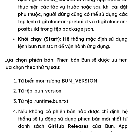
thực hiện các tác vụ trước hoặc sau khi cài đặt
phụ thuộc, người dùng cũng có thể sử dụng các
tập lệnh
digitalocean-prebuild
và
digitalocean-
postbuild
trong tệp
package.json
.
Khởi chạy (Start):
Hệ thống mặc định sử dụng
lệnh
bun run start
để vận hành ứng dụng.
Lựa chọn phiên bản:
Phiên bản Bun sẽ được ưu tiên
lựa chọn theo thứ tự sau:
Từ biến môi trường
BUN_VERSION
Từ tệp
.bun-version
Từ tệp
.runtime.bun.txt
Nếu không có phiên bản nào được chỉ định, hệ
thống sẽ tự động sử dụng phiên bản mới nhất từ
danh sách GitHub Releases của Bun. App