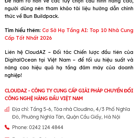
Để nắm rõ hơn về các tùy chọn cấu hình nâng cao,
người dùng nên tham khảo tài liệu hướng dẫn chính
thức về Bun Buildpack.
Tìm hiểu thêm:
Cơ Sở Hạ Tầng AI: Top 10 Nhà Cung
Cấp Tốt Nhất 2026
Liên hệ CloudAZ – Đối tác Chiến lược đầu tiên của
DigitalOcean tại Việt Nam – để tối ưu hiệu suất và
nâng cao hiệu quả hạ tầng đám mây của doanh
nghiệp!
CLOUDAZ - CÔNG TY CUNG CẤP GIẢI PHÁP CHUYỂN ĐỔI
CÔNG NGHỆ HÀNG ĐẦU VIỆT NAM
Địa chỉ: Tầng 5-6, Tòa nhà Cloudino, 4/3 Phố Nghĩa
Đô, Phường Nghĩa Tân, Quận Cầu Giấy, Hà Nội
Phone: 0242 124 4844