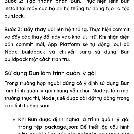
Bước 2: Tạo thành phần Bun.
Thực hiện lệnh
bun
install
tại máy cục bộ để hệ thống tự động tạo ra tệp
bun.lock
.
Bước 3: Đẩy thay đổi lên hệ thống.
Thực hiện commit
và đẩy các thay đổi này vào kho lưu trữ. Khi nhận diện
bản commit mới, App Platform sẽ tự động loại bỏ
Node buildpack và chuyển sang sử dụng Bun
buildpack một cách trơn tru.
Sử dụng Bun làm trình quản lý gói
Trong trường hợp người dùng có ý định sử dụng Bun
làm trình quản lý gói nhưng vẫn chọn Node.js làm môi
trường thực thi, Node.js sẽ được cài đặt tự động trong
các tình huống sau:
Khi Bun được định nghĩa là trình quản lý gói
trong tệp
package.json
:
Để thiết lập cấu hình