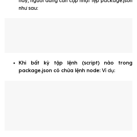
này, người dùng cần cập nhật tệp
package.json
như sau:
Khi bất kỳ tập lệnh (script) nào trong
package.json
có chứa lệnh
node
:
Ví dụ: