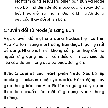
Platform cũng sẽ lưu trữ phiên bản Bun và Node
vào bộ nhớ đệm để đảm bảo các lần xây dựng
tiếp theo diễn ra nhanh hơn, trừ khi người dùng
yêu cầu thay đổi phiên bản.
Chuyển đổi từ Node.js sang Bun
Việc chuyển đổi một ứng dụng Node.js hiện có trên
App Platform sang môi trường Bun được thực hiện rất
dễ dàng. Nhà phát triển không cần phải thay đổi mã
nguồn ứng dụng mà chỉ cần điều chỉnh các siêu dữ
liệu của dự án thông qua ba bước đơn giản:
Bước 1: Loại bỏ các thành phần Node.
Xóa bỏ tệp
package-lock.json
(hoặc
yarn.lock
). Hành động này
giúp thông báo cho App Platform ngừng xử lý dự án
theo tiêu chuẩn của một ứng dụng Node thông
thường.