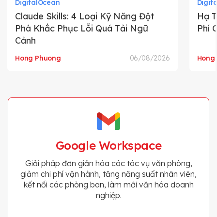
DigitalOcean
Digit
Claude Skills: 4 Loại Kỹ Năng Đột
Hạ T
Phá Khắc Phục Lỗi Quá Tải Ngữ
Phí 
Cảnh
Hong Phuong
06/08/2026
Hong
Google Workspace
Giải pháp đơn giản hóa các tác vụ văn phòng,
giảm chi phí vận hành, tăng năng suất nhân viên,
kết nối các phòng ban, làm mới văn hóa doanh
nghiệp.