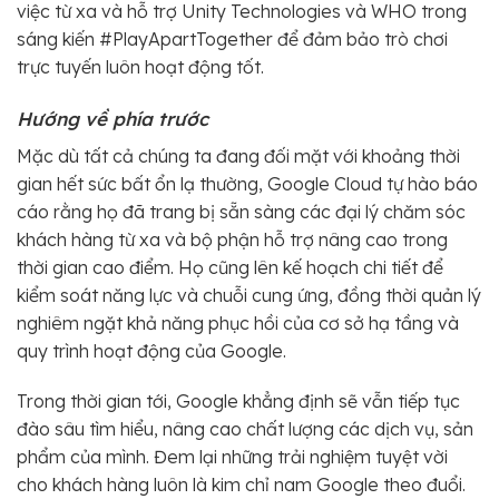
việc từ xa và hỗ trợ Unity Technologies và WHO trong
sáng kiến #PlayApartTogether để đảm bảo trò chơi
trực tuyến luôn hoạt động tốt.
Hướng về phía trước
Mặc dù tất cả chúng ta đang đối mặt với khoảng thời
gian hết sức bất ổn lạ thường, Google Cloud tự hào báo
cáo rằng họ đã trang bị sẵn sàng các đại lý chăm sóc
khách hàng từ xa và bộ phận hỗ trợ nâng cao trong
thời gian cao điểm. Họ cũng lên kế hoạch chi tiết để
kiểm soát năng lực và chuỗi cung ứng, đồng thời quản lý
nghiêm ngặt khả năng phục hồi của cơ sở hạ tầng và
quy trình hoạt động của Google.
Trong thời gian tới, Google khẳng định sẽ vẫn tiếp tục
đào sâu tìm hiểu, nâng cao chất lượng các dịch vụ, sản
phẩm của mình. Đem lại những trải nghiệm tuyệt vời
cho khách hàng luôn là kim chỉ nam Google theo đuổi.