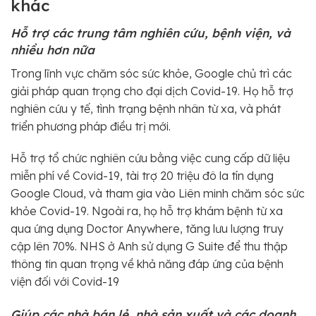
khác
Hỗ trợ các trung tâm nghiên cứu, bệnh viện, và
nhiều hơn nữa
Trong lĩnh vực chăm sóc sức khỏe, Google chủ trì các
giải pháp quan trọng cho đại dịch Covid-19. Họ hỗ trợ
nghiên cứu y tế, tình trạng bệnh nhân từ xa, và phát
triển phương pháp điều trị mới.
Hỗ trợ tổ chức nghiên cứu bằng việc cung cấp dữ liệu
miễn phí về Covid-19, tài trợ 20 triệu đô la tín dụng
Google Cloud, và tham gia vào Liên minh chăm sóc sức
khỏe Covid-19. Ngoài ra, họ hỗ trợ khám bệnh từ xa
qua ứng dụng Doctor Anywhere, tăng lưu lượng truy
cập lên 70%. NHS ở Anh sử dụng G Suite để thu thập
thông tin quan trọng về khả năng đáp ứng của bệnh
viện đối với Covid-19
Giúp các nhà bán lẻ, nhà sản xuất và các doanh