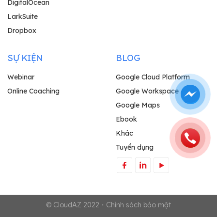
DigitalOcean
LarkSuite
Dropbox
SỰ KIỆN
BLOG
Webinar
Google Cloud Platform
Online Coaching
Google Workspace
Google Maps
Ebook
Khác
Tuyển dụng
© CloudAZ 2022・Chính sách bảo mật