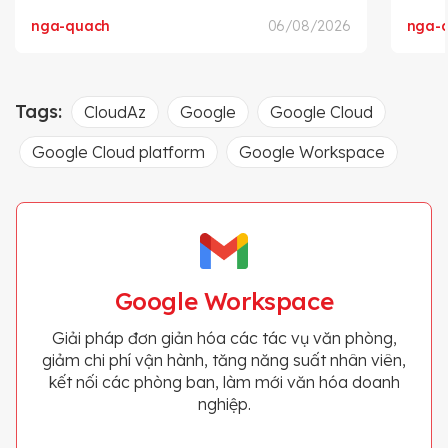
nga-quach
06/08/2026
nga-
Tags:
CloudAz
Google
Google Cloud
Google Cloud platform
Google Workspace
Google Workspace
Giải pháp đơn giản hóa các tác vụ văn phòng,
giảm chi phí vận hành, tăng năng suất nhân viên,
kết nối các phòng ban, làm mới văn hóa doanh
nghiệp.