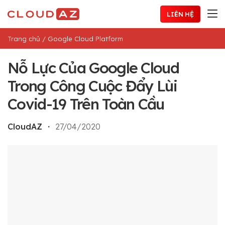
Chuyển
LIÊN HỆ
đến
nội
Trang chủ
/
Google Cloud Platform
dung
Nỗ Lực Của Google Cloud
Trong Công Cuộc Đẩy Lùi
Covid-19 Trên Toàn Cầu
CloudAZ
・
27/04/2020