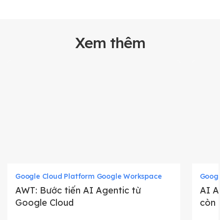
Xem thêm
Google Cloud Platform Google Workspace
Googl
AWT: Bước tiến AI Agentic từ
AI A
Google Cloud
còn 