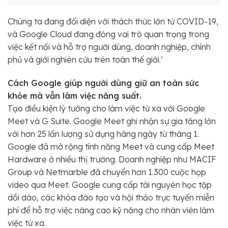
Chúng ta đang đối diện với thách thức lớn từ COVID-19,
và Google Cloud đang đóng vai trò quan trọng trong
việc kết nối và hỗ trợ người dùng, doanh nghiệp, chính
phủ và giới nghiên cứu trên toàn thế giới.’
Cách Google giúp người dùng giữ an toàn sức
khỏe mà vẫn làm việc năng suất.
Tạo điều kiện lý tưởng cho làm việc từ xa với Google
Meet và G Suite. Google Meet ghi nhận sự gia tăng lớn
với hơn 25 lần lượng sử dụng hàng ngày từ tháng 1.
Google đã mở rộng tính năng Meet và cung cấp Meet
Hardware ở nhiều thị trường. Doanh nghiệp như MACIF
Group và Netmarble đã chuyển hơn 1.300 cuộc họp
video qua Meet. Google cung cấp tài nguyên học tập
dồi dào, các khóa đào tạo và hội thảo trực tuyến miễn
phí để hỗ trợ việc nâng cao kỹ năng cho nhân viên làm
việc từ xa.