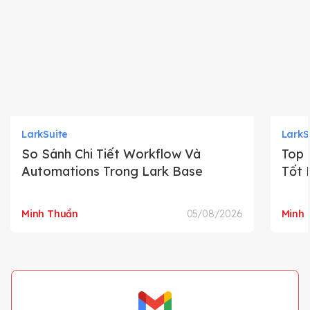
LarkSuite
LarkS
So Sánh Chi Tiết Workflow Và
Top 
Automations Trong Lark Base
Tốt 
Minh Thuần
05/08/2026
Minh 