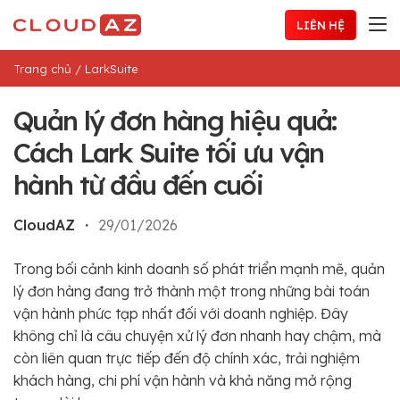
Chuyển
LIÊN HỆ
đến
nội
Trang chủ
/
LarkSuite
dung
Quản lý đơn hàng hiệu quả:
Cách Lark Suite tối ưu vận
hành từ đầu đến cuối
CloudAZ
・
29/01/2026
Trong bối cảnh kinh doanh số phát triển mạnh mẽ, quản
lý đơn hàng đang trở thành một trong những bài toán
vận hành phức tạp nhất đối với doanh nghiệp. Đây
không chỉ là câu chuyện xử lý đơn nhanh hay chậm, mà
còn liên quan trực tiếp đến độ chính xác, trải nghiệm
khách hàng, chi phí vận hành và khả năng mở rộng