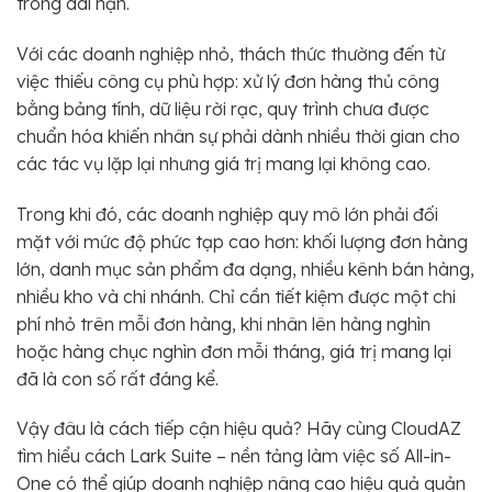
trong dài hạn.
Với các doanh nghiệp nhỏ, thách thức thường đến từ
việc thiếu công cụ phù hợp: xử lý đơn hàng thủ công
bằng bảng tính, dữ liệu rời rạc, quy trình chưa được
chuẩn hóa khiến nhân sự phải dành nhiều thời gian cho
các tác vụ lặp lại nhưng giá trị mang lại không cao.
Trong khi đó, các doanh nghiệp quy mô lớn phải đối
mặt với mức độ phức tạp cao hơn: khối lượng đơn hàng
lớn, danh mục sản phẩm đa dạng, nhiều kênh bán hàng,
nhiều kho và chi nhánh. Chỉ cần tiết kiệm được một chi
phí nhỏ trên mỗi đơn hàng, khi nhân lên hàng nghìn
hoặc hàng chục nghìn đơn mỗi tháng, giá trị mang lại
đã là con số rất đáng kể.
Vậy đâu là cách tiếp cận hiệu quả? Hãy cùng CloudAZ
tìm hiểu cách Lark Suite – nền tảng làm việc số All-in-
One có thể giúp doanh nghiệp nâng cao hiệu quả quản