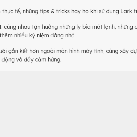
 thực tế, những tips & tricks hay ho khi sử dụng Lark t
: cùng nhau tận hưởng những ly bia mát lạnh, những 
 thêm nhiều kỷ niệm đáng nhớ.
ười gắn kết hơn ngoài màn hình máy tính, cùng xây 
g động và đầy cảm hứng.