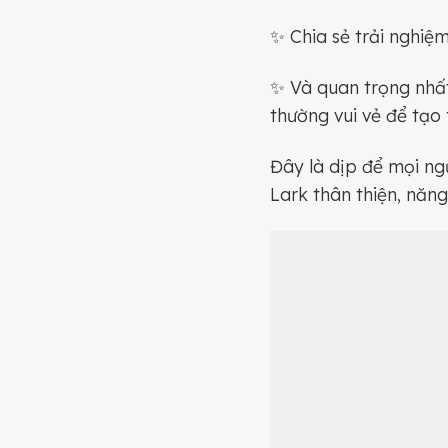
✨ Chia sẻ trải nghiệm
✨ Và quan trọng nhất
thường vui vẻ để tạo
Đây là dịp để mọi ng
Lark thân thiện, năn