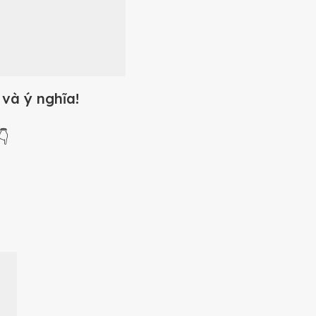
và ý nghĩa!
👇