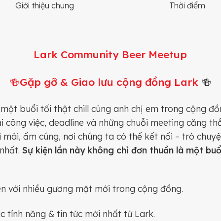
Giới thiệu chung
Thời điểm
Lark Community Beer Meetup
🍻Gặp gỡ & Giao lưu cộng đồng Lark
🍻
một buổi tối thật chill cùng anh chị em trong cộng đ
i công việc, deadline và những chuỗi meeting căng t
mái, ấm cúng, nơi chúng ta có thể kết nối – trò chuy
 nhất.
Sự kiện lần này không chỉ đơn thuần là một bu
n với nhiều gương mặt mới trong cộng đồng.
 tính năng & tin tức mới nhất từ Lark.