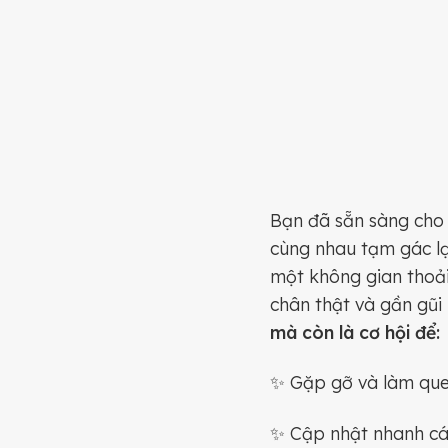
Bạn đã sẵn sàng cho 
cùng nhau tạm gác lạ
một không gian thoải 
chân thật và gần gũi
mà còn là cơ hội để:
✨ Gặp gỡ và làm que
✨ Cập nhật nhanh các