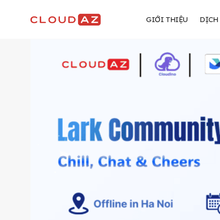
Chuyển
đến
GIỚI THIỆU
DỊCH
nội
dung