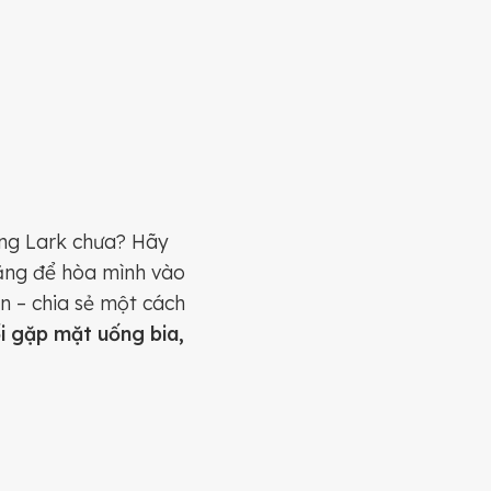
ồng Lark chưa? Hãy
hẳng để hòa mình vào
ện – chia sẻ một cách
ổi gặp mặt uống bia,