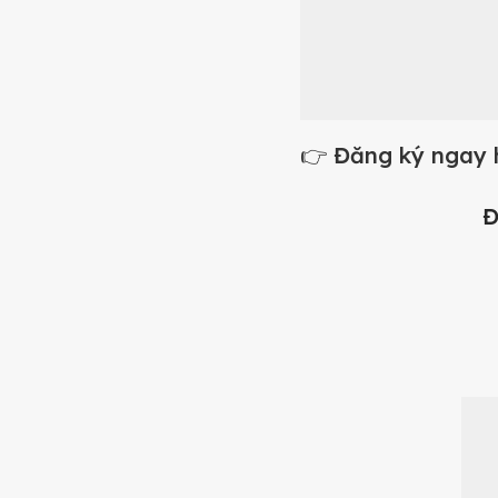
👉 Đăng ký ngay h
Đ