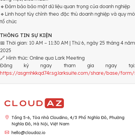
🔹Đảm bảo bảo mật dữ liệu quan trọng của doanh nghiệp
🔹Linh hoạt tùy chỉnh theo đặc thù doanh nghiệp và quy mô
tổ chức
THÔNG TIN SỰ KIỆN
📅 Thời gian: 10 AM – 11:30 AM | Thứ 6, ngày 25 tháng 4 năm
2025
🔗 Hình thức: Online qua Lark Meeting
Đăng ký ngay tham gia ngay tại:
https://asgmhkkqd74r.sg.larksuite.com/share/base/fo
Tầng 5-6, Tòa nhà Cloudino, 4/3 Phố Nghĩa Đô, Phường
Nghĩa Đô, Hà Nội, Việt Nam
hello@cloudaz.io