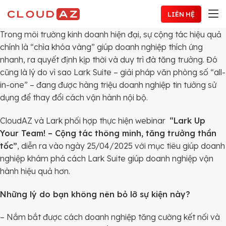
Chuyển
LIÊN HỆ
đến
nội
Trong môi trường kinh doanh hiện đại, sự cộng tác hiệu quả
dung
chính là “chìa khóa vàng” giúp doanh nghiệp thích ứng
nhanh, ra quyết định kịp thời và duy trì đà tăng trưởng. Đó
cũng là lý do vì sao Lark Suite – giải pháp văn phòng số “all-
in-one” – đang được hàng triệu doanh nghiệp tin tưởng sử
dụng để thay đổi cách vận hành nội bộ.
CloudAZ và Lark phối hợp thực hiện webinar
“Lark Up
Your Team! – Cộng tác thông minh, tăng trưởng thần
tốc”
, diễn ra vào ngày 25/04/2025 với mục tiêu giúp doanh
nghiệp khám phá cách Lark Suite giúp doanh nghiệp vận
hành hiệu quả hơn.
Những lý do bạn không nên bỏ lỡ sự kiện này?
– Nắm bắt được cách doanh nghiệp tăng cường kết nối và