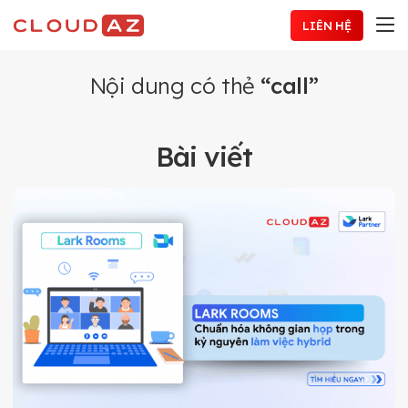
Chuyển
LIÊN HỆ
đến
nội
dung
Nội dung có thẻ
“call”
Bài viết