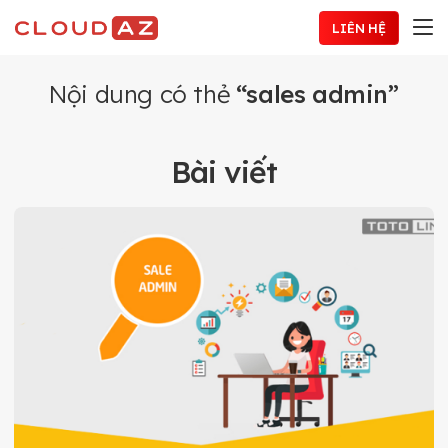
Chuyển
LIÊN HỆ
đến
nội
dung
Nội dung có thẻ
“sales admin”
Bài viết