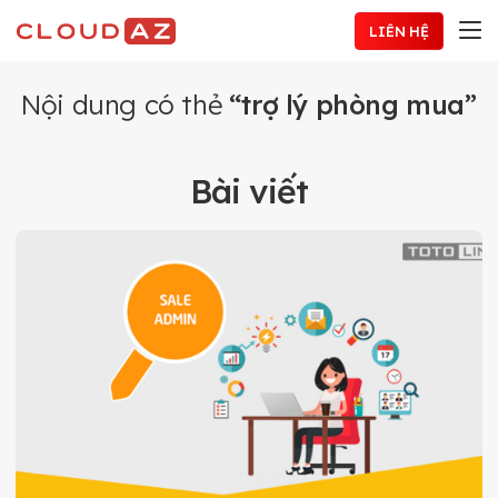
Chuyển
LIÊN HỆ
đến
nội
dung
Nội dung có thẻ
“trợ lý phòng mua”
Bài viết