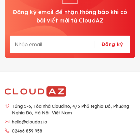
Đăng ký email để nhận thông báo khi có
bài viết mới từ CloudAZ
Đăng ký
Tầng 5-6, Tòa nhà Cloudino, 4/3 Phố Nghĩa Đô, Phường
Nghĩa Đô, Hà Nội, Việt Nam
hello@cloudaz.io
02466 859 958