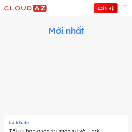
Chuyển
LIÊN HỆ
đến
nội
dung
Mới nhất
LarkSuite
Tối ưu hóa quản trị nhân sự với Lark