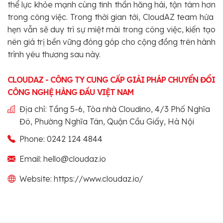
thể lực khỏe mạnh cùng tinh thần hăng hái, tận tâm hơn
trong công việc. Trong thời gian tới, CloudAZ team hứa
hẹn vẫn sẽ duy trì sự miệt mài trong công việc, kiến tạo
nên giá trị bền vững đóng góp cho cộng đồng trên hành
trình yêu thương sau này.
CLOUDAZ - CÔNG TY CUNG CẤP GIẢI PHÁP CHUYỂN ĐỔI
CÔNG NGHỆ HÀNG ĐẦU VIỆT NAM
Địa chỉ: Tầng 5-6, Tòa nhà Cloudino, 4/3 Phố Nghĩa
Đô, Phường Nghĩa Tân, Quận Cầu Giấy, Hà Nội
Phone: 0242 124 4844
Email: hello@cloudaz.io
Website: https://www.cloudaz.io/