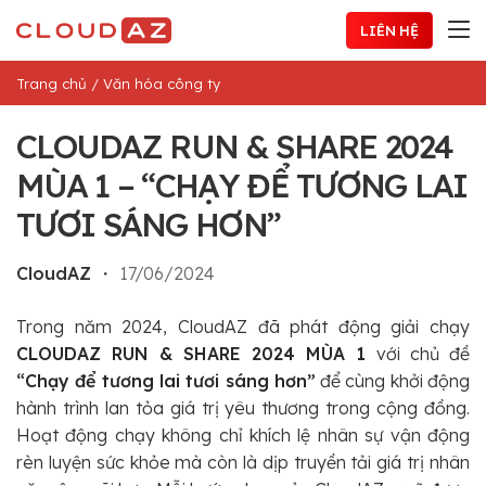
Chuyển
LIÊN HỆ
đến
nội
Trang chủ
/
Văn hóa công ty
dung
CLOUDAZ RUN & SHARE 2024
MÙA 1 – “CHẠY ĐỂ TƯƠNG LAI
TƯƠI SÁNG HƠN”
CloudAZ
・
17/06/2024
Trong năm 2024, CloudAZ đã phát động giải chạy
CLOUDAZ RUN & SHARE 2024 MÙA 1
với chủ đề
“Chạy để tương lai tươi sáng hơn”
để cùng khởi động
hành trình lan tỏa giá trị yêu thương trong cộng đồng.
Hoạt động chạy không chỉ khích lệ nhân sự vận động
rèn luyện sức khỏe mà còn là dịp truyền tải giá trị nhân