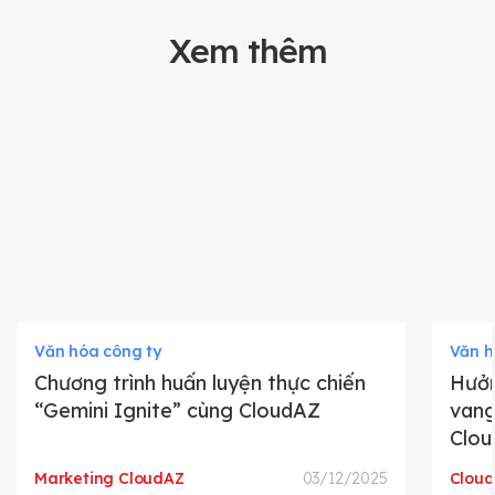
Xem thêm
Văn hóa công ty
Văn h
Chương trình huấn luyện thực chiến
Hưởn
“Gemini Ignite” cùng CloudAZ
vang
Clo
Marketing CloudAZ
03/12/2025
Clou