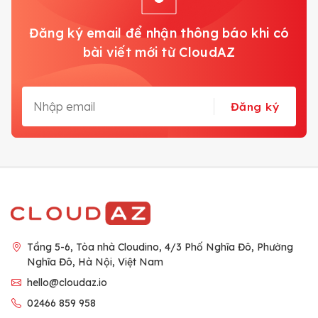
Đăng ký email để nhận thông báo khi có
bài viết mới từ CloudAZ
Đăng ký
Tầng 5-6, Tòa nhà Cloudino, 4/3 Phố Nghĩa Đô, Phường
Nghĩa Đô, Hà Nội, Việt Nam
hello@cloudaz.io
02466 859 958