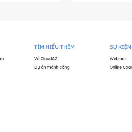
TÌM HIỂU THÊM
SỰ KIỆN
rm
Về CloudAZ
Webinar
Dự án thành công
Online Coa