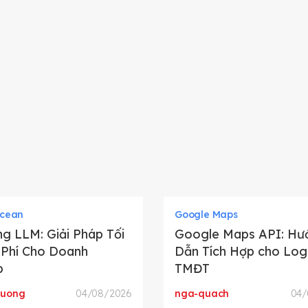
Ocean
Google Maps
g LLM: Giải Pháp Tối
Google Maps API: Hư
 Phí Cho Doanh
Dẫn Tích Hợp cho Logi
p
TMĐT
huong
04/08/2026
nga-quach
04/