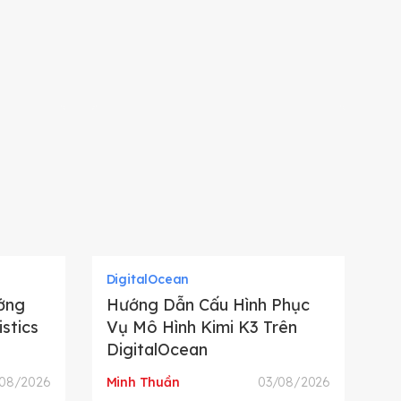
DigitalOcean
ớng
Hướng Dẫn Cấu Hình Phục
stics
Vụ Mô Hình Kimi K3 Trên
DigitalOcean
08/2026
Minh Thuần
03/08/2026