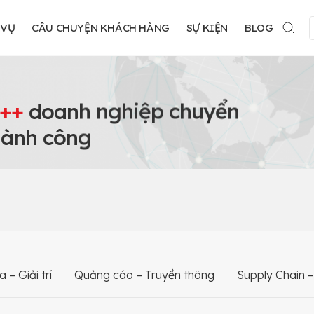
 VỤ
CÂU CHUYỆN KHÁCH HÀNG
SỰ KIỆN
BLOG
++
doanh nghiệp chuyển
hành công
 – Giải trí
Quảng cáo – Truyền thông
Supply Chain –