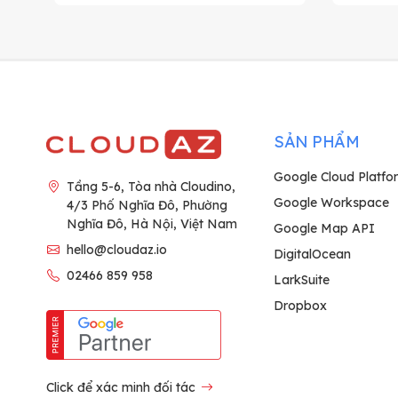
SẢN PHẨM
Google Cloud Platfo
Tầng 5-6, Tòa nhà Cloudino,
Google Workspace
4/3 Phố Nghĩa Đô, Phường
Nghĩa Đô, Hà Nội, Việt Nam
Google Map API
hello@cloudaz.io
DigitalOcean
02466 859 958
LarkSuite
Dropbox
Click để xác minh đối tác