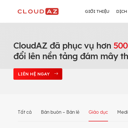
Chuyển
đến
GIỚI THIỆU
DỊCH
nội
dung
CloudAZ đã phục vụ hơn
500
đổi lên nền tảng đám mây t
LIÊN HỆ NGAY
Tất cả
Bán buôn – Bán lẻ
Giáo dục
Media