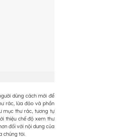
người dùng cách mới để
ư rác, lừa đảo và phần
ư mục thư rác, tương tự
ới thiệu chế độ xem thư
ơn đối với nội dung của
 chúng tôi.