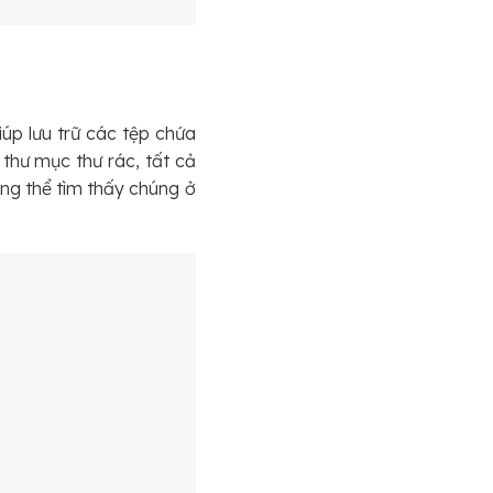
úp lưu trữ các tệp chứa
thư mục thư rác, tất cả
ông thể tìm thấy chúng ở