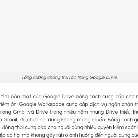
Tăng cường chống thư rác trong Google Drive
ện tính bảo mật của Google Drive bằng cách cung cấp cho 
 tiềm ẩn. Google Workspace cung cấp dịch vụ ngăn chặn th
rong Gmail và Drive trong nhiều năm nhưng Drive thiếu th
a Gmail, để chứa nội dung không mong muốn. Bằng cách gi
đồng thời cung cấp cho người dùng nhiều quyền kiểm soát h
ệp có hại mà không gây rủi ro ảnh hưởng đến người dùng của