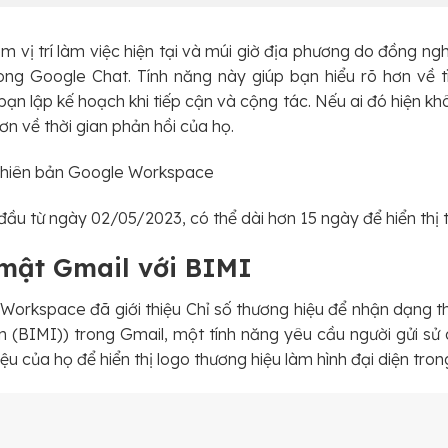
m vị trí làm việc hiện tại và múi giờ địa phương do đồng ngh
ong Google Chat. Tính năng này giúp bạn hiểu rõ hơn về 
bạn lập kế hoạch khi tiếp cận và cộng tác. Nếu ai đó hiện k
ơn về thời gian phản hồi của họ.
 phiên bản Google Workspace
đầu từ ngày 02/05/2023, có thể dài hơn 15 ngày để hiển thị t
mật Gmail với BIMI
orkspace đã giới thiệu Chỉ số thương hiệu để nhận dạng th
n (BIMI)) trong Gmail, một tính năng yêu cầu người gửi s
u của họ để hiển thị logo thương hiệu làm hình đại diện tron