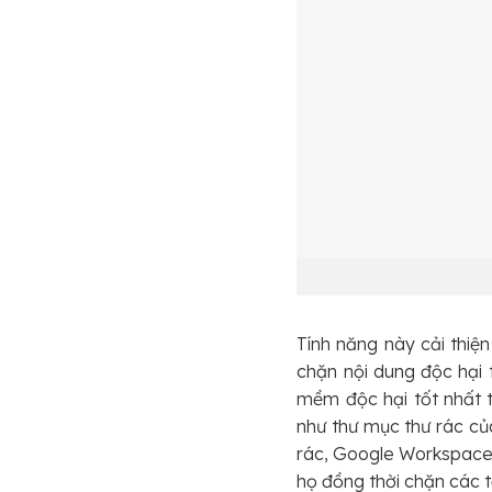
Tính năng này cải thi
chặn nội dung độc hại
mềm độc hại tốt nhất t
như thư mục thư rác củ
rác, Google Workspace 
họ đồng thời chặn các t