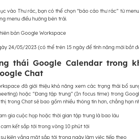
ục vào Thư rác, bạn có thể chọn “báo cáo thư rác” từ men
ong menu điều hướng bên trái.
phiên bản Google Workspace
gày 24/05/2023 (có thể trên 15 ngày để tính năng mới bắt đ
ng thái Google Calendar trong k
oogle Chat
kspace đã giới thiệu khả năng xem các trạng thái bổ sun
eeting) hoặc “Đang tập trung” (In focus time) trong Goog
n thị trong Chat sẽ bao gồm nhiều thông tin hơn, chẳng hạn n
ham gia cuộc họp hoặc thời gian tập trung là bao lâu
cam kết sắp tới trong vòng 10 phút tới
sự kiện vắng mặt sắp tới trong ngày làm việc tiếp theo