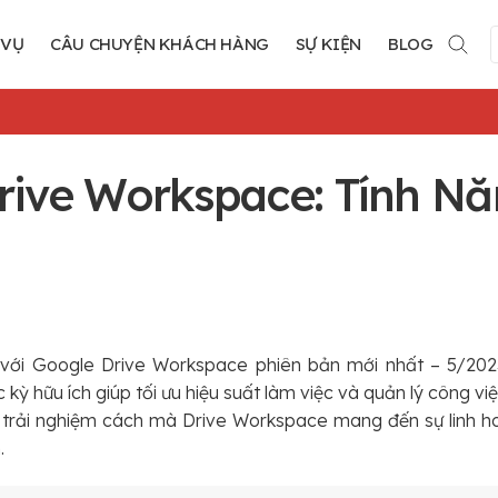
 VỤ
CÂU CHUYỆN KHÁCH HÀNG
SỰ KIỆN
BLOG
rive Workspace: Tính Nă
ới Google Drive Workspace phiên bản mới nhất – 5/2023.
 kỳ hữu ích giúp tối ưu hiệu suất làm việc và quản lý công v
trải nghiệm cách mà Drive Workspace mang đến sự linh ho
.