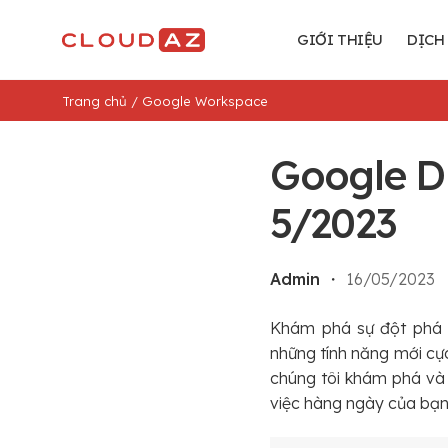
Chuyển
đến
GIỚI THIỆU
DỊCH
nội
dung
Trang chủ
/
Google Workspace
Google D
5/2023
Admin
・
16/05/2023
Khám phá sự đột phá v
những tính năng mới cực
chúng tôi khám phá và 
việc hàng ngày của bạn