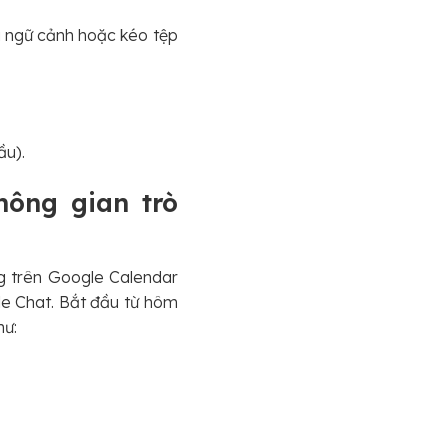
u ngữ cảnh hoặc kéo tệp
ầu).
hông gian trò
g trên Google Calendar
le Chat. Bắt đầu từ hôm
hư: