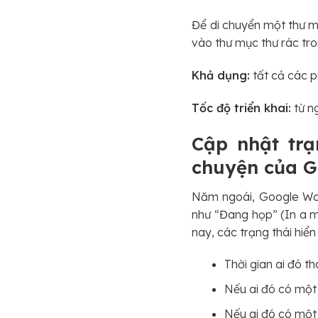
Để di chuyển một thư m
vào thư mục thư rác tr
Khả dụng:
tất cả các 
Tốc độ triển khai:
từ n
Cập nhật trạ
chuyện của G
Năm ngoái, Google Wor
như “Đang họp” (In a m
nay, các trạng thái hiể
Thời gian ai đó t
Nếu ai đó có một 
Nếu ai đó có một 