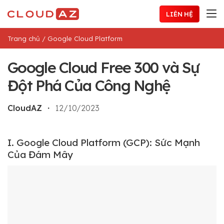
Chuyển
LIÊN HỆ
đến
nội
Trang chủ
/
Google Cloud Platform
dung
Google Cloud Free 300 và Sự
Đột Phá Của Công Nghệ
CloudAZ
・
12/10/2023
I. Google Cloud Platform (GCP): Sức Mạnh
Của Đám Mây