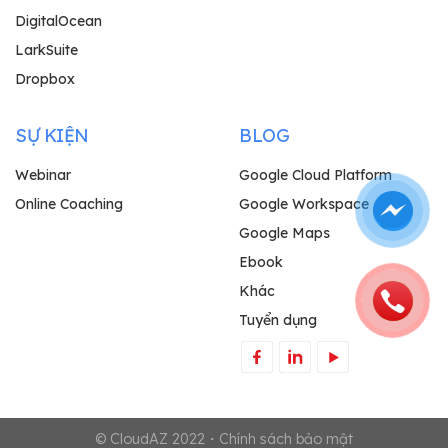
DigitalOcean
LarkSuite
Dropbox
SỰ KIỆN
BLOG
Webinar
Google Cloud Platform
Online Coaching
Google Workspace
Google Maps
Ebook
Khác
Tuyển dụng
© CloudAZ 2022・Chính sách bảo mật