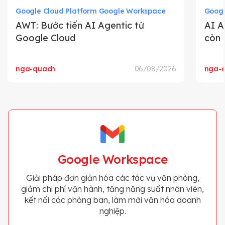
Google Cloud Platform Google Workspace
Googl
AWT: Bước tiến AI Agentic từ
AI A
Google Cloud
còn 
nga-quach
06/08/2026
nga-
Google Workspace
Giải pháp đơn giản hóa các tác vụ văn phòng,
giảm chi phí vận hành, tăng năng suất nhân viên,
kết nối các phòng ban, làm mới văn hóa doanh
nghiệp.