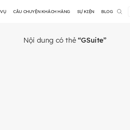
 VỤ
CÂU CHUYỆN KHÁCH HÀNG
SỰ KIỆN
BLOG
Nội dung có thẻ
“GSuite”