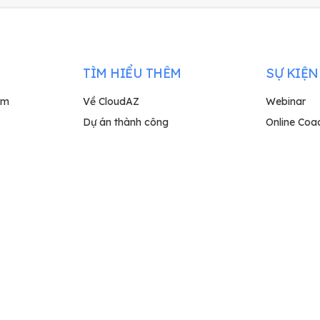
TÌM HIỂU THÊM
SỰ KIỆN
rm
Về CloudAZ
Webinar
Dự án thành công
Online Coa