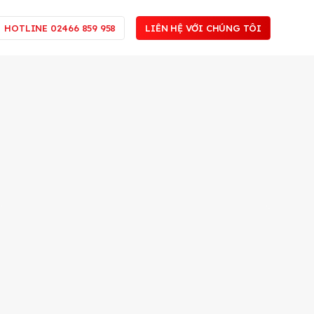
HOTLINE 02466 859 958
LIÊN HỆ VỚI CHÚNG TÔI