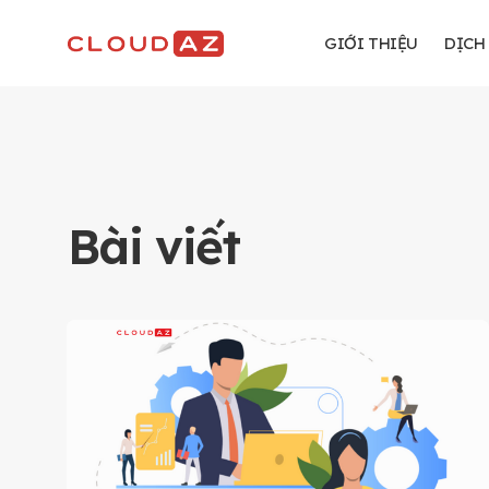
Chuyển
đến
GIỚI THIỆU
DỊCH
nội
dung
Bài viết