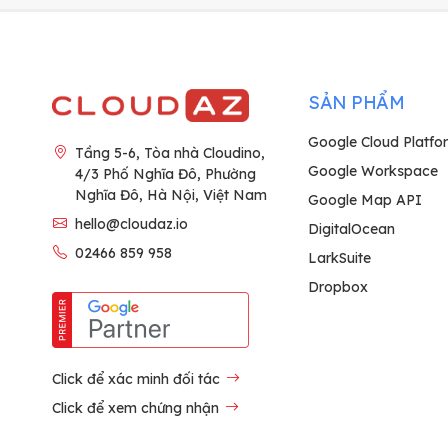
SẢN PHẨM
Google Cloud Platfo
Tầng 5-6, Tòa nhà Cloudino,
Google Workspace
4/3 Phố Nghĩa Đô, Phường
Nghĩa Đô, Hà Nội, Việt Nam
Google Map API
hello@cloudaz.io
DigitalOcean
02466 859 958
LarkSuite
Dropbox
Click để xác minh đối tác
Click để xem chứng nhận