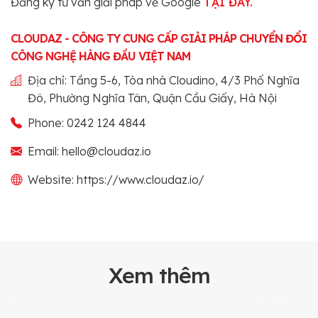
Đăng ký tư vấn giải pháp về Google
TẠI ĐÂY.
CLOUDAZ - CÔNG TY CUNG CẤP GIẢI PHÁP CHUYỂN ĐỔI
CÔNG NGHỆ HÀNG ĐẦU VIỆT NAM
Địa chỉ: Tầng 5-6, Tòa nhà Cloudino, 4/3 Phố Nghĩa
Đô, Phường Nghĩa Tân, Quận Cầu Giấy, Hà Nội
Phone: 0242 124 4844
Email: hello@cloudaz.io
Website: https://www.cloudaz.io/
Xem thêm