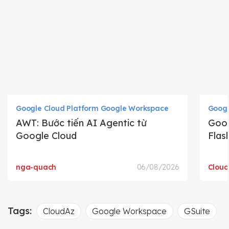
Google Cloud Platform Google Workspace
Googl
AWT: Bước tiến AI Agentic từ
Goog
Google Cloud
Flas
nga-quach
06/08/2026
Clou
Tags:
CloudAz
Google Workspace
GSuite