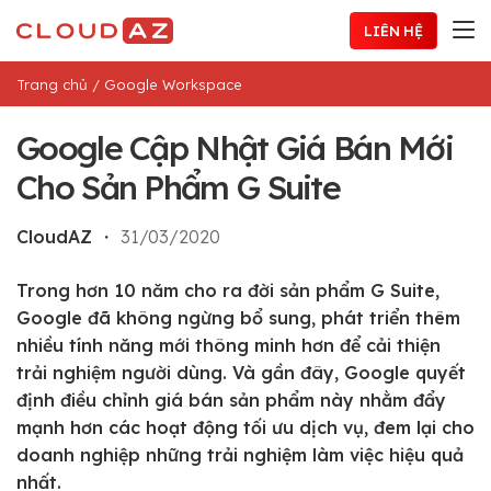
Chuyển
LIÊN HỆ
đến
nội
Trang chủ
/
Google Workspace
dung
Google Cập Nhật Giá Bán Mới
Cho Sản Phẩm G Suite
CloudAZ
・
31/03/2020
Trong hơn 10 năm cho ra đời sản phẩm G Suite,
Google đã không ngừng bổ sung, phát triển thêm
nhiều tính năng mới thông minh hơn để cải thiện
trải nghiệm người dùng. Và gần đây, Google quyết
định điều chỉnh giá bán sản phẩm này nhằm đẩy
mạnh hơn các hoạt động tối ưu dịch vụ, đem lại cho
doanh nghiệp những trải nghiệm làm việc hiệu quả
nhất.