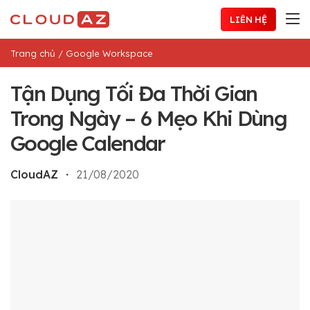
Chuyển
LIÊN HỆ
đến
nội
Trang chủ
/
Google Workspace
dung
Tận Dụng Tối Đa Thời Gian
Trong Ngày – 6 Mẹo Khi Dùng
Google Calendar
CloudAZ
・
21/08/2020