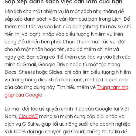
Sắp xếp danh sách việc cần làm của bạn
Lên lịch cho một nhiệm vụ là một cách nhẹ nhàng để
sắp xếp danh sách việc cần làm của bạn trong Lịch. Để
thêm một tác vụ vào lịch của bạn (những thứ này sẽ chỉ
hiển thị với bạn), nhấp vào biểu tượng Nhiệm vụ trên
bảng điều khiển bên phải. Chọn Thêm một tác vụ, đặt
cho nó một nhãn hoặc tên, sau đó thêm chi tiết và
ngày giờ. Bạn cũng có thể thêm các tác vụ vào lịch của
mình từ Gmail, Google Drive hoặc từ một tệp trong
Docs, Sheets hoặc Slides, chỉ cần tìm biểu tượng Nhiệm
vụ trong bảng điều khiển bên cạnh, một cột ở bên phải
của các ứng dụng này. Tìm hiểu thêm về
Trung tâm trợ
giúp của Google
.
Là một đối tác uỷ quyền chính thức của Google tại Việt
Nam,
CloudAZ
mang sứ mệnh cung cấp giải pháp và
dịch vụ G Suite, giúp tối ưu năng suất cho doanh nghiệp.
Với 100% đội ngũ chuyên gia Cloud, chúng tôi tự tin để